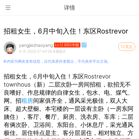
详情
招租女生，6月中旬入住！东区Rostrevor
yangjiezhaoyang
Lv.12 BBS中校
关注
4-6-2026 07:40:26
#东区#
本内容为网友发布信息，仅代表原作者观点，不代表本平台立场。
招租女生，6月中旬入住！东区Rostrevor
townhous（新）二层次卧一房间招租，欲招无不
良嗜好、作息规律的自律女生，包水、电、煤气、
网。招
租房
间家俱齐全，通风采光极佳，双人大
床、超大壁橱。本宅楼的一层设有主卧（一房东阿
姨住），客厅、餐厅、厨房、洗衣房、车库；二层
有俩次卧、卫浴间、东阳台、小休息厅，采光通风
极佳。居住特点是主、客分层居住，相对独立、方