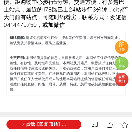
便。距购物中心步行5分钟。交通方便，有多趟巴
士站点，最近的178路巴士24站步行3分钟，city阿
大门前有站点，可随时约看房，联系方式：发短信
0414479750，或加微信
BBS提醒:
请避免提前支付订金、押金等任何费用，请与对方当面沟通，
确认资质并看清条款。谨防上当受骗。
功能
免责声明:
本网站所提供的信息，只供参考之用。本网站不保证信息的准
确性、有效性、及时性和完整性。本网站及其雇员一概毋须以任何方式
发布
就任何信息传递或传送的失误、不准确或错误，对用户或任何其他人士
负任何直接或间接责任。在法律允许的范围内，本网站在此声明，不承
联系
担用户或任何人士就使用或未能使用本网站所提供的信息或任何链接所
我们
引致的任何直接、间接、附带、从属、特殊、惩罚性或惩戒性的损害赔
偿。
全部回复
0
点我【回复 顶贴】...