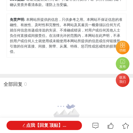
确认资质并看清条款。谨防上当受骗。
免责声明:
本网站所提供的信息，只供参考之用。本网站不保证信息的准
确性、有效性、及时性和完整性。本网站及其雇员一概毋须以任何方式
就任何信息传递或传送的失误、不准确或错误，对用户或任何其他人士
负任何直接或间接责任。在法律允许的范围内，本网站在此声明，不承
担用户或任何人士就使用或未能使用本网站所提供的信息或任何链接所
引致的任何直接、间接、附带、从属、特殊、惩罚性或惩戒性的损害赔
功能
偿。
发布
联系
我们
全部回复
0
点我【回复 顶贴】...
还没有回复，谁来打破尴尬？