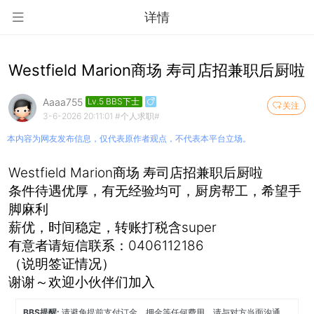
详情
Westfield Marion商场 寿司店招兼职后厨啦
Aaaa755
Lv.5 BBS下士
关注
3-6-2026 20:11:01
#个人求职#
本内容为网友发布信息，仅代表原作者观点，不代表本平台立场。
Westfield Marion商场 寿司店招兼职后厨啦
条件待遇优厚，有无经验均可，厨房帮工，希望手
脚麻利
薪优，时间稳定，转账打税含super
有意者请短信联系：0406112186
（说明签证情况）
谢谢～欢迎小伙伴们加入
BBS提醒:
请避免提前支付订金、押金等任何费用，请与对方当面沟通，