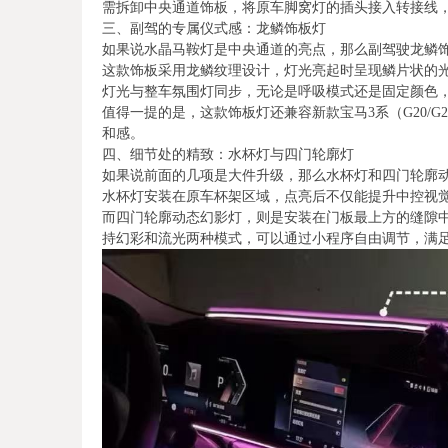
需拆卸中央通道饰板，将原车脚窝灯的插头接入转接线
三、副驾的专属仪式感：龙鳞饰板灯
如果说水晶马鞍灯是中央通道的亮点，那么副驾驶龙鳞饰
这款饰板采用龙鳞纹理设计，灯光亮起时呈现鳞片状的
灯光与整车氛围灯同步，无论是呼吸模式还是固定颜色
值得一提的是，这款饰板灯还兼容新款宝马3系（G20/G
和感。
四、细节处的精致：水杯灯与四门轮廓灯
如果说前面的几项是大件升级，那么水杯灯和四门轮廓
水杯灯安装在原车杯架区域，点亮后不仅能提升中控视
而四门轮廓动态幻影灯，则是安装在门板最上方的缝隙
持幻彩和流光两种模式，可以通过小程序自由调节，满