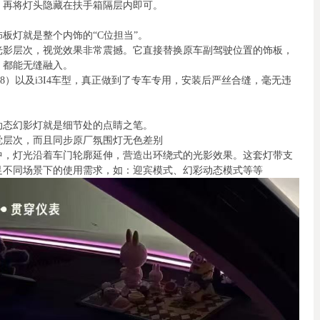
，再将灯头隐藏在扶手箱隔层内即可。
板灯就是整个内饰的“C位担当”。
光影层次，视觉效果非常震撼。它直接替换原车副驾驶位置的饰板，
，都能无缝融入。
28）以及i3I4车型，真正做到了专车专用，安装后严丝合缝，毫无违
动态幻影灯就是细节处的点睛之笔。
觉层次，而且同步原厂氛围灯无色差别
中，灯光沿着车门轮廓延伸，营造出环绕式的光影效果。这套灯带支
足不同场景下的使用需求，如：迎宾模式、幻彩动态模式等等