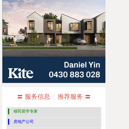
〓 服务信息
|
推荐服务 〓
移民留学专家
房地产公司