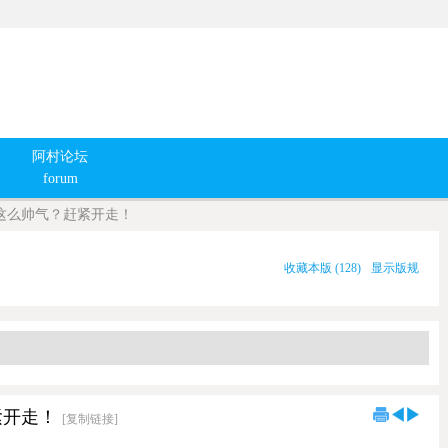
阿村论坛
forum
这么帅气？赶紧开走！
收藏本版
(
128
)
显示版规
紧开走！
[复制链接]