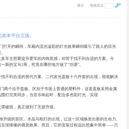
楼主
电梯直达
代表本平台立场。
车门打开的瞬间，车厢内流光溢彩的灯光效果瞬间吸引了路人的目光
统。
太多车主想要提升爱车的内饰质感，却苦于找不到合适的方案。今
一新的宝马3系，究竟在哪些地方做了“功课”。
于找不到合适的替代方案。二代发光盖板十六件套的出现，彻底解决
后门两个拉手盖板。区别于市面上普通的塑料件，这套盖板采用金属
氛围灯完美同步，当音乐响起时，配合多色彩灯光，实现
无需破线，真正做到了无损升级。
内饰升级的盲区。水晶马鞍灯的出现，让这一区域焕发出新的生命力。
后呈现璀璨的视觉效果。而且，它的安装过程远比想象中简单——只