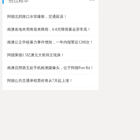
热点精华
阿德北郊路口水管爆裂，交通延误！
南澳各地本周将迎来降雨，6-8月降雨量会异常高！
南澳公立学校暴力事件增加，一年内报警近1200次！
阿德莱德1.5亿澳元大奖得主现身！
南澳启用第五处手机检测摄像头，位于阿德Port Rd！
阿德公共交通单程票价将从7月起上涨！
阿德最便宜私校之一将升级改造，新增150名学生！
$1.5亿彩票中奖者在南澳，快看看是你吗？
南澳Outer Harbor和Gawler铁路线将在周末关闭！
阿德Unley Shopping Centre周二将提供免费汉堡！