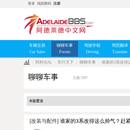
登录
找回密码
注册
车辆交易
聊聊车事
驾驶学校
驾照翻译
Car Sales
Forum
Driving
Translate
阿村论坛
车行天下
聊聊车事
谁家的3系改得
聊聊车事
主题:
5397
»
›
›
›
本版置顶
[改装与配件]
谁家的3系改得这么帅气？赶