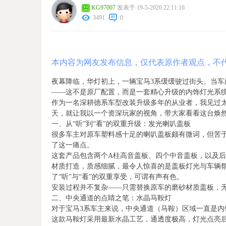
KG97007
发表于 19-5-2026 22:11:16
3491
0
本内容为网友发布信息，仅代表原作者观点，不
夜幕降临，华灯初上，一辆宝马3系缓缓驶过街头。当
——这不是原厂配置，而是一套精心升级的内饰灯光系
作为一名深耕德系车型改装升级多年的从业者，我见过
天，就让我以一个资深玩家的视角，带大家看看这台焕然
一、从“听”到“看”的双重升级：发光喇叭盖板
很多车主对原车塑料感十足的喇叭盖板颇有微词，但苦
了这一痛点。
这套产品包含两个A柱高音盖板、四个中音盖板，以及
材质打造，质感细腻，最令人惊喜的是盖板灯光与车辆
了“听”与“看”的双重享受，可谓有声有色。
安装过程并不复杂——只需替换原车的磨砂材质盖板，
二、中央通道的点睛之笔：水晶马鞍灯
对于宝马3系车主来说，中央通道（马鞍）区域一直是
这款马鞍灯采用最新水晶工艺，通透度极高，灯光点亮