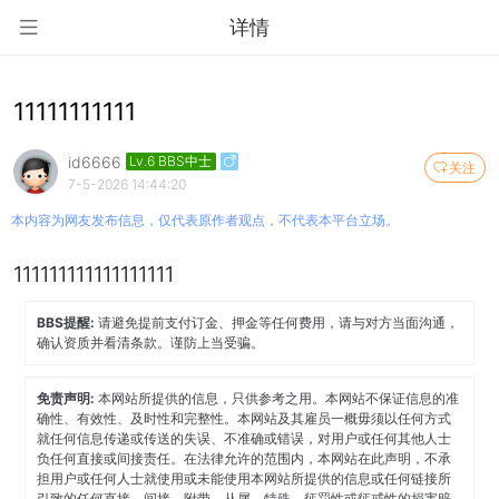
详情
11111111111
id6666
Lv.6 BBS中士
关注
7-5-2026 14:44:20
本内容为网友发布信息，仅代表原作者观点，不代表本平台立场。
111111111111111111
BBS提醒:
请避免提前支付订金、押金等任何费用，请与对方当面沟通，
确认资质并看清条款。谨防上当受骗。
免责声明:
本网站所提供的信息，只供参考之用。本网站不保证信息的准
确性、有效性、及时性和完整性。本网站及其雇员一概毋须以任何方式
就任何信息传递或传送的失误、不准确或错误，对用户或任何其他人士
负任何直接或间接责任。在法律允许的范围内，本网站在此声明，不承
担用户或任何人士就使用或未能使用本网站所提供的信息或任何链接所
引致的任何直接、间接、附带、从属、特殊、惩罚性或惩戒性的损害赔