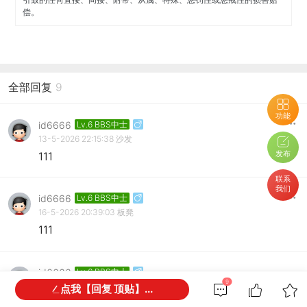
偿。
全部回复
9
功能
id6666
Lv.6 BBS中士
13-5-2026 22:15:38
沙发
发布
111
联系
我们
id6666
Lv.6 BBS中士
16-5-2026 20:39:03
板凳
111
id6666
Lv.6 BBS中士
9
26-5-2026 21:30:33
地毯
点我【回复 顶贴】...