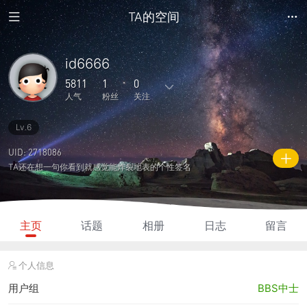
TA的空间
id6666
5811
1
0
人气
粉丝
关注
Lv.6
99
335
0
0
0
主题
回复
日志
相册
好友
UID: 2718086
TA还在想一句你看到就感觉能炸裂地表的个性签名
1
0
0
5811
2025
粉丝
关注
说说
人气
积分
主页
话题
相册
日志
留言
个人信息
用户组
BBS中士