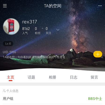
TA的空间
rex317
8162
0
0
人气
粉丝
关注
Lv.6
120
3695
1
5
1
主题
回复
日志
相册
好友
UID: 5906
TA还在想一句你看到就感觉能炸裂地表的个性签名
0
0
1
8162
2505
粉丝
关注
说说
人气
积分
主页
话题
相册
日志
留言
个人信息
用户组
BBS中士