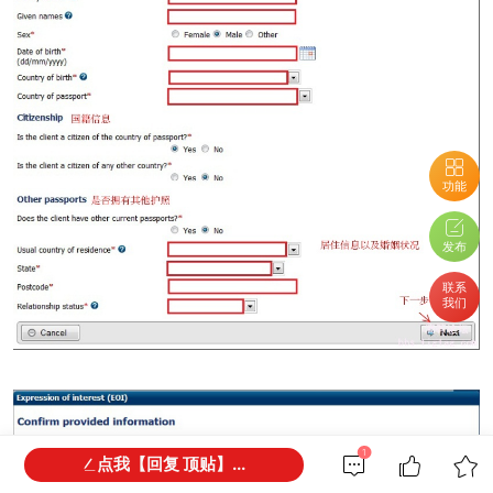
功能
发布
联系
我们
1
点我【回复 顶贴】...