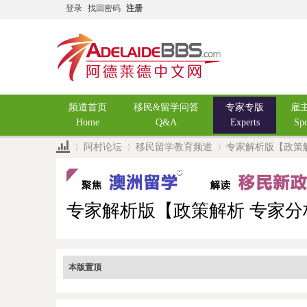
登录
找回密码
注册
频道首页
移民&留学问答
专家专版
雇
Home
Q&A
Experts
Sp
阿村论坛
移民留学教育频道
专家解析版【政策
»
›
›
专家解析版【政策解析 专家分
本版置顶