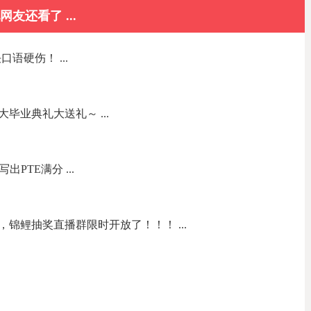
网友还看了 ...
语硬伤！ ...
毕业典礼大送礼～ ...
PTE满分 ...
锦鲤抽奖直播群限时开放了！！！ ...