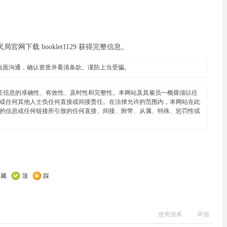
下载 booklet1129 获得完整信息。
当面沟通，确认资质并看清条款。谨防上当受骗。
证信息的准确性、有效性、及时性和完整性。本网站及其雇员一概毋须以任
或任何其他人士负任何直接或间接责任。在法律允许的范围内，本网站在此
的信息或任何链接所引致的任何直接、间接、附带、从属、特殊、惩罚性或
收藏
顶
踩
使用道具
举报