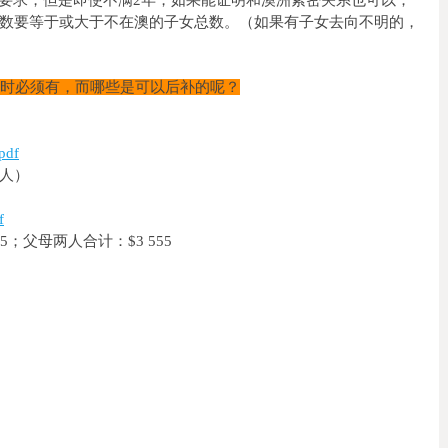
求，即在澳子女总数要等于或大于不在澳的子女总数。（如果有子女去向不明的，
交时必须有，而哪些是可以后补的呢？
pdf
人）
f
85；父母两人合计：$3 555