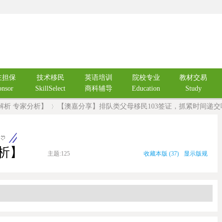
主担保
技术移民
英语培训
院校专业
教材交易
onsor
SkillSelect
商科辅导
Education
Study
解析 专家分析】
【澳嘉分享】排队类父母移民103签证，抓紧时间递交
›
析】
主题:
125
收藏本版
(
37
)
显示版规