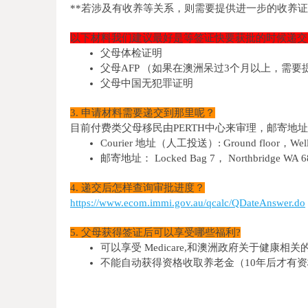
**若涉及有收养等关系，则需要提供进一步的收养
以下材料我们建议最好是等签证快要获批的时候递交
父母体检证明
父母AFP （如果在澳洲呆过3个月以上，需
父母中国无犯罪证明
3. 申请材料需要递交到那里呢？
目前付费类父母移民由PERTH中心来审理，邮寄地
Courier 地址（人工投送）: Ground floor，Wellingt
邮寄地址： Locked Bag 7， Northbridge WA 6
4. 递交后怎样查询审批进度？
https://www.ecom.immi.gov.au/qcalc/QDateAnswer.do
5. 父母获得签证后可以享受哪些福利?
可以享受 Medicare,和澳洲政府关于健康相
不能自动获得资格收取养老金（10年后才有