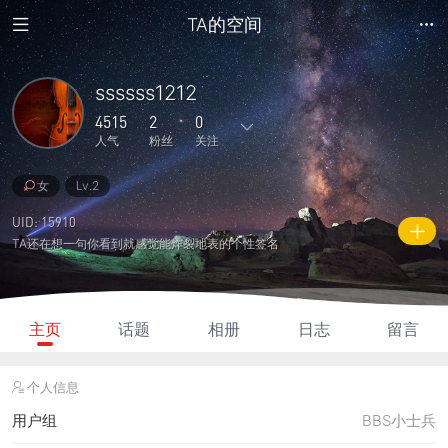
TA的空间
ssssss1212
4515
2
0
人气
粉丝
关注
女
Lv.2
11
43
0
0
1
主题
回复
日志
相册
好友
UID: 15910
TA还在想一句你看到就感觉能炸裂地表的个性签名
2
0
0
4515
240
粉丝
关注
说说
人气
积分
主页
话题
相册
日志
留言
个人信息
用户组
BBS小士兵