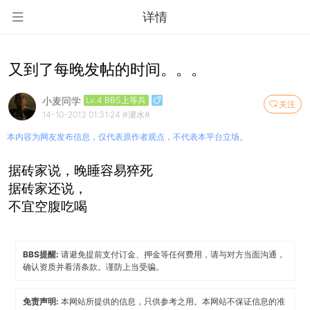
详情
又到了每晚发帖的时间。。。
小麦同学
Lv.4 BBS上等兵
关注
14-10-2013 01:31:24
#灌水#
本内容为网友发布信息，仅代表原作者观点，不代表本平台立场。
据砖家说，晚睡容易猝死
据砖家还说，
不宜空腹吃喝
BBS提醒:
请避免提前支付订金、押金等任何费用，请与对方当面沟通，
确认资质并看清条款。谨防上当受骗。
免责声明:
本网站所提供的信息，只供参考之用。本网站不保证信息的准