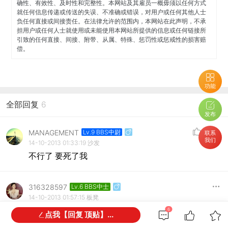
确性、有效性、及时性和完整性。本网站及其雇员一概毋须以任何方式
就任何信息传递或传送的失误、不准确或错误，对用户或任何其他人士
负任何直接或间接责任。在法律允许的范围内，本网站在此声明，不承
担用户或任何人士就使用或未能使用本网站所提供的信息或任何链接所
引致的任何直接、间接、附带、从属、特殊、惩罚性或惩戒性的损害赔
偿。
功能
全部回复
6
发布
MANAGEMENT
Lv.9 BBS中尉
联系
我们
14-10-2013 01:33:19
沙发
不行了 要死了我
316328597
Lv.6 BBS中士
14-10-2013 01:57:15
板凳
6
点我【回复 顶贴】...