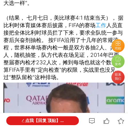
大选一样"。
（结果， 七月七日，美比球赛4:1 结束当天）， 据
比利时体育媒体赛后披露，FIFA的赛场
工作
人员直
接把全体比利时球员拦了下来，要求全队统一参与
赛后兴奋剂抽检。 按FIFA沿用了十几年的常规流
程，世界杯单场赛内检一般是双方各抽2人、共4
功能
人，随机抽签，队方代表在场见证，2014年巴西
整届赛内检才232人次，摊到每场也就这个数。 就
发布
算FIFA手里有"定向检查"的权限，实战里也没见
联系
过"整队留检"这种排场。
我们
点我【回复 顶贴】...