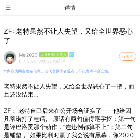
详情
ZF: 老特果然不让人失望，又给全世界恶心
了
Mel2020
Lv.4 BBS上等兵
关注
8-7-2026 13:00:22
#热门#
本内容为网友发布信息，仅代表原作者观点，不代表本平台立场。
老特果然不让人失望，又给全世界恶心了一把，而
且还没结束…
ZF： 老特自己后来在公开场合证实了——他给因
凡蒂诺打了电话。 原话有两句值得逐字抠：第一句
是评巴洛贡那个动作，"连违例都算不上"；第二句
是铺垫，"如果比利时赢了我会说有黑幕，像2020