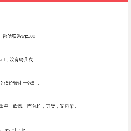
联系wjz300 ...
t，没有骑几次 ...
价转让一张8 ...
秤，吹风，面包机，刀架，调料架 ...
wer heate ...