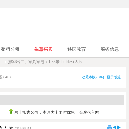
整租分租
生意买卖
移民教育
服务信息
】
搬家出二手家具家电：1.35米double双人床
题:
84108
收藏本版
(
986
)
显示版规
›
傅
顺丰搬家公司，本月大卡限时优惠！长途包车9折，
0421030103 ，垃
e双人床
[复制链接]