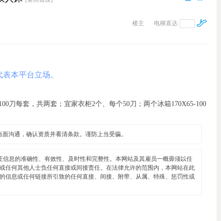
楼主
电梯直达
代表本平台立场。
100刀每套，共两套；宜家衣柜2个、每个50刀；两个冰箱170X65-100
当面沟通，确认资质并看清条款。谨防上当受骗。
证信息的准确性、有效性、及时性和完整性。本网站及其雇员一概毋须以任
或任何其他人士负任何直接或间接责任。在法律允许的范围内，本网站在此
的信息或任何链接所引致的任何直接、间接、附带、从属、特殊、惩罚性或