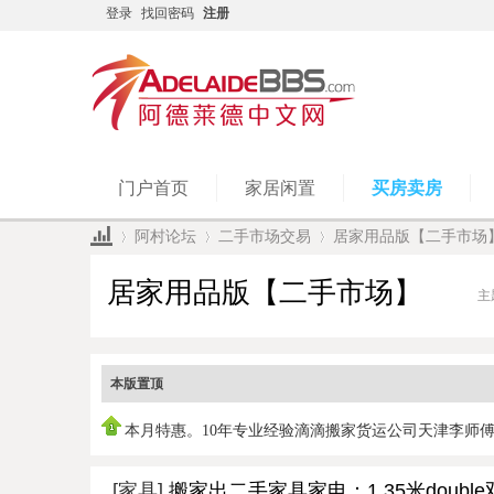
登录
找回密码
注册
门户首页
家居闲置
买房卖房
阿村论坛
二手市场交易
居家用品版【二手市场
居家用品版【二手市场】
主
»
›
›
本版置顶
本月特惠。10年专业经验滴滴搬家货运公司天津李师
0450951978，
[家具]
搬家出二手家具家电：1.35米doubl