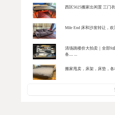
西区5025搬家出闲置 三门衣柜$
Mile End 床和沙发转让，欢迎
清场跳楼价大拍卖｜全部9成
各.... ...
搬家甩卖，床架，床垫，各种柜