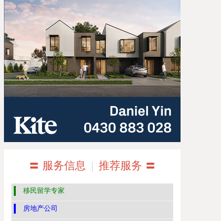
〓 服务信息
|
推荐服务 〓
移民留学专家
房地产公司