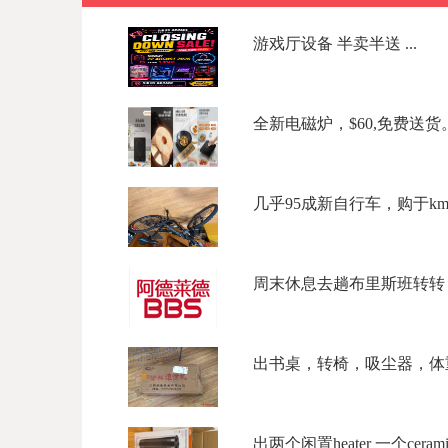
游戏厅设备 半卖半送 ...
全新电磁炉，$60,免费送货。微信
几乎95成新自行车，购于kmar
周末休息去趟布里斯班转转？低
出书桌，转椅，吸尘器，体重
出两个闲置heater 一个ceramic to