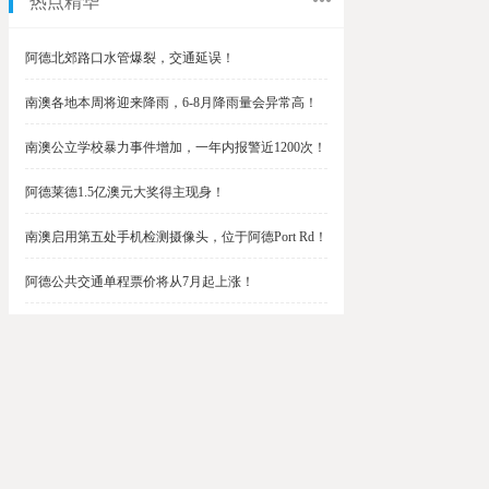
热点精华
阿德北郊路口水管爆裂，交通延误！
南澳各地本周将迎来降雨，6-8月降雨量会异常高！
南澳公立学校暴力事件增加，一年内报警近1200次！
阿德莱德1.5亿澳元大奖得主现身！
南澳启用第五处手机检测摄像头，位于阿德Port Rd！
阿德公共交通单程票价将从7月起上涨！
阿德最便宜私校之一将升级改造，新增150名学生！
$1.5亿彩票中奖者在南澳，快看看是你吗？
南澳Outer Harbor和Gawler铁路线将在周末关闭！
阿德Unley Shopping Centre周二将提供免费汉堡！