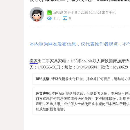
lin0629
发表于 8-7-2026 10:17:04
来自手机
1176
0
本内容为网友发布信息，仅代表原作者观点，不
搬家
出二手家具家电：1.35米double双人床铁架床加床垫
刀；140X65-50刀；短信：0404640584；微信：joys0629
BBS提醒:
请避免提前支付订金、押金等任何费用，请与对方
免责声明:
本网站所提供的信息，只供参考之用。本网站不保
何方式就任何信息传递或传送的失误、不准确或错误，对用户
声明，不承担用户或任何人士就使用或未能使用本网站所提供
惩戒性的损害赔偿。