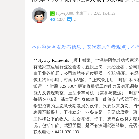
Flyway0007
发表于 7-7-2026 15:41:29
1267
2
本内容为网友发布信息，仅代表原作者观点，不
**Flyway Removals（顺丰
搬家
）**
深耕阿德莱德搬家运
有搬家或运输行业经验者可直接上岗；无经验者，公司
由于业务扩展，公司急聘多岗位职员，全职/兼职。有
试工约10小时，时薪 $22起。* 正式录用后，时薪 $25-
搬运）* 时薪 $25-$30* 薪资将根据工作能力及表现调
能力及表现调整。重型卡车司机 （需参与搬运）* 时薪$
每趟 $600起。基本要求* 身体健康，能够参与搬运工
希望招聘的是愿意长期发展的伙伴。只要认真负责、肯
表现不断提升。工作稳定，业务充足，只要你愿意上班
工作和公平的收入。适合靠谱、肯干、想靠自己努力稳
况，包括年龄、驾照类型、是否有澳洲驾驶经验、是否有搬
联系电话：0421 030 103