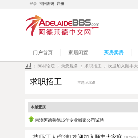
登录
找回密码
注册
门户首页
家居闲置
买房卖房
阿村论坛
为您服务
求职招工
欢迎加入顺丰大
求职招工
主题:
80850
»
›
›
›
本版置顶
南澳阿德莱德15年专业搬家公司诚聘
[技师/工人/学徒]
欢迎加入顺丰大家庭
[复制链