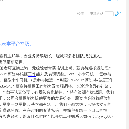
楼主
电梯直达
代表本平台立场。
输行业15年，因业务持续增长，现诚聘多名团队成员加入。
提供带薪培训。
经验者可直接上岗，无经验者带薪培训上岗。薪资待遇搬运助理*
$30* 薪资将根据
工作
能力及表现调整。Van / 小卡司机 （需参与
整。轻型卡车司机 （需参与搬运）* 时薪$30-$40* 薪资将根据工作
35-$45* 薪资将根据工作能力及表现调整。长途运输另有补贴，
作。* 做事认真负责，有团队合作精神。* 持有澳洲有效驾照。我们
干，公司会根据能力提供更多的发展机会，薪资也会随着经验和
，星期一到星期天基本都有活干。我们不画大饼，只提供稳定的
定赚钱的你。有兴趣的朋友请私信，并简单介绍一下自己的情
家经验，以及什么时候可以开始工作联系人微信：Flyway007