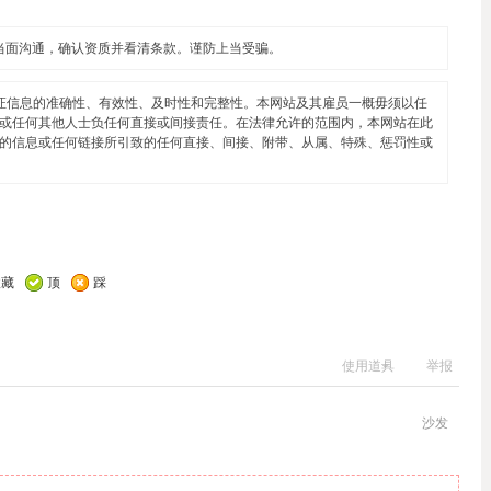
当面沟通，确认资质并看清条款。谨防上当受骗。
证信息的准确性、有效性、及时性和完整性。本网站及其雇员一概毋须以任
或任何其他人士负任何直接或间接责任。在法律允许的范围内，本网站在此
的信息或任何链接所引致的任何直接、间接、附带、从属、特殊、惩罚性或
收藏
顶
踩
使用道具
举报
沙发