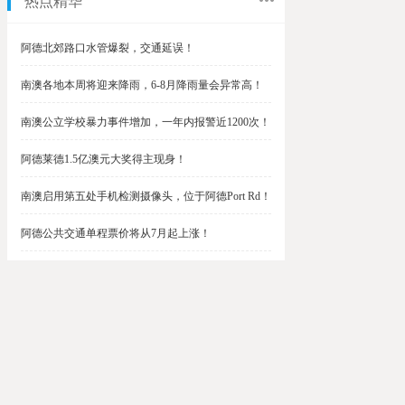
热点精华
阿德北郊路口水管爆裂，交通延误！
南澳各地本周将迎来降雨，6-8月降雨量会异常高！
南澳公立学校暴力事件增加，一年内报警近1200次！
阿德莱德1.5亿澳元大奖得主现身！
南澳启用第五处手机检测摄像头，位于阿德Port Rd！
阿德公共交通单程票价将从7月起上涨！
阿德最便宜私校之一将升级改造，新增150名学生！
$1.5亿彩票中奖者在南澳，快看看是你吗？
南澳Outer Harbor和Gawler铁路线将在周末关闭！
阿德Unley Shopping Centre周二将提供免费汉堡！