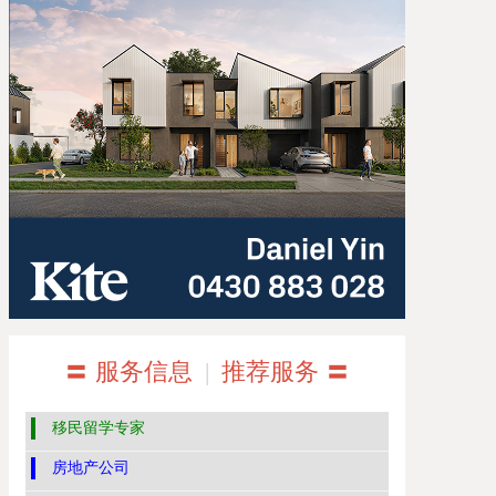
〓 服务信息
|
推荐服务 〓
移民留学专家
房地产公司