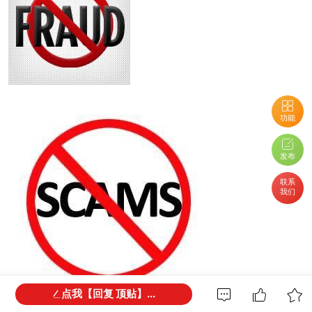
功能
发布
联系
我们
点我【回复 顶贴】...