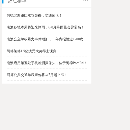
热点精华
阿德北郊路口水管爆裂，交通延误！
南澳各地本周将迎来降雨，6-8月降雨量会异常高！
南澳公立学校暴力事件增加，一年内报警近1200次！
阿德莱德1.5亿澳元大奖得主现身！
南澳启用第五处手机检测摄像头，位于阿德Port Rd！
阿德公共交通单程票价将从7月起上涨！
阿德最便宜私校之一将升级改造，新增150名学生！
$1.5亿彩票中奖者在南澳，快看看是你吗？
南澳Outer Harbor和Gawler铁路线将在周末关闭！
阿德Unley Shopping Centre周二将提供免费汉堡！