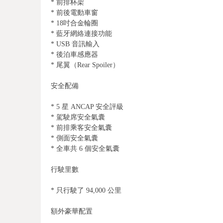
* 前排杯架
* 前後電動車窗
* 18吋合金輪圈
* 藍牙網絡連接功能
* USB 音訊輸入
* 後泊車感應器
* 尾翼（Rear Spoiler）
安全配備
* 5 星 ANCAP 安全評級
* 駕駛席安全氣囊
* 前排乘客安全氣囊
* 側面安全氣囊
* 全車共 6 個安全氣囊
行駛里數
* 只行駛了 94,000 公里
額外豪華配置