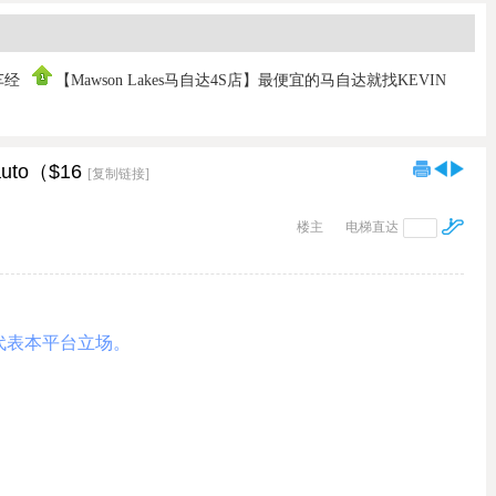
车经
【Mawson Lakes马自达4S店】最便宜的马自达就找KEVIN
FAN！保证
auto（$16
[复制链接]
楼主
电梯直达
代表本平台立场。