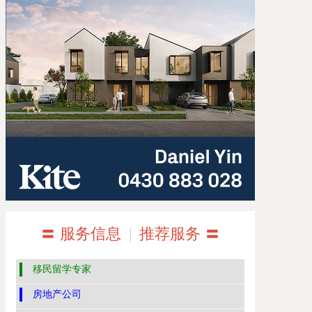
〓 服务信息
|
推荐服务 〓
移民留学专家
房地产公司