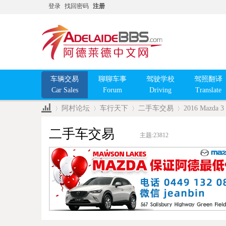
登录
找回密码
注册
车辆交易
聊聊车事
驾驶学校
驾照翻译
Car Sales
Forum
Driving
Translate
阿村论坛
车行天下
二手车交易
2016 Mazda 3
二手车交易
主题:
23812
»
›
›
›