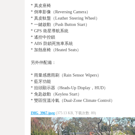
* 真皮座椅
* 倒車影像（Reversing Camera）
* 真皮軚盤（Leather Steering Wheel）
* 一鍵啟動（Push Button Start）
* GPS 衛星導航系統
* 遙控中控鎖
* ABS 防鎖死煞車系統
* 加熱座椅（Heated Seats）
另外仲配備：
* 雨量感應雨刷（Rain Sensor Wipers）
* 藍牙功能
* 抬頭顯示器（Heads-Up Display，HUD）
* 免匙啟動（Keyless Start）
* 雙區恆溫冷氣（Dual-Zone Climate Control）
IMG_3967.jpeg
(375.13 KB, 下载次数: 89)