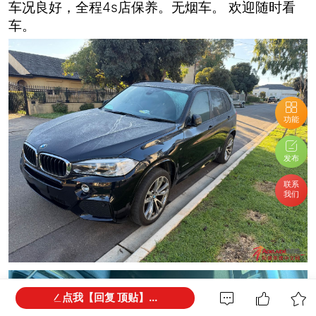
车况良好，全程4s店保养。无烟车。 欢迎随时看
车。
功能
发布
联系
我们
点我【回复 顶贴】...