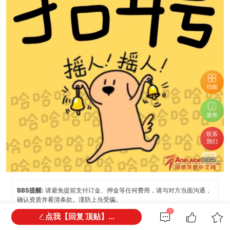
功能
发布
联系
我们
BBS提醒:
请避免提前支付订金、押金等任何费用，请与对方当面沟通，
确认资质并看清条款。谨防上当受骗。
2
点我【回复 顶贴】...
免责声明:
本网站所提供的信息，只供参考之用。本网站不保证信息的准