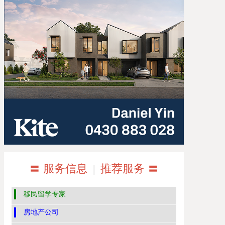
〓 服务信息
|
推荐服务 〓
移民留学专家
房地产公司