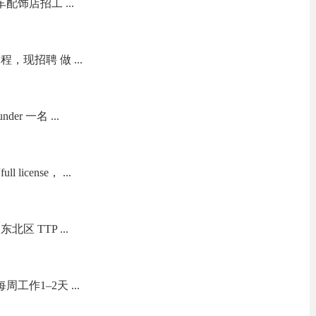
s 汽车配饰店招工 ...
现招聘 做 ...
nder 一名 ...
icense， ...
区 TTP ...
工作1–2天 ...