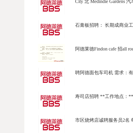
City 北 Medindie Garden
石膏板招聘： 长期成商业工程，
阿德莱德Findon cafe 招all rou
聘阿德面包车司机 需求：有full l
寿司店招聘 **工作地点：**东北
市区烧烤店诚聘服务员2名 每周