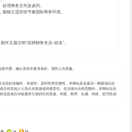
、处理商务文件及谈判。
，能独立适应快节奏国际商务环境。
，邮件主题注明“应聘销售专员+姓名”。
当面沟通，确认资质并看清条款。谨防上当受骗。
证信息的准确性、有效性、及时性和完整性。本网站及其雇员一概毋须以任
或任何其他人士负任何直接或间接责任。在法律允许的范围内，本网站在此
的信息或任何链接所引致的任何直接、间接、附带、从属、特殊、惩罚性或
收藏
顶
踩