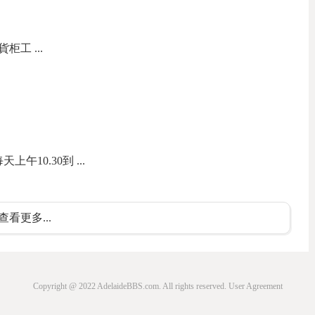
柜工 ...
午10.30到 ...
查看更多...
Copyright @ 2022 AdelaideBBS.com. All rights reserved.
User Agreement