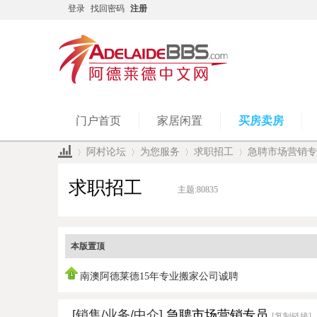
登录
找回密码
注册
门户首页
家居闲置
买房卖房
阿村论坛
为您服务
求职招工
急聘市场营销专
求职招工
主题:
80835
»
›
›
›
本版置顶
南澳阿德莱德15年专业搬家公司诚聘
[销售/业务/中介]
急聘市场营销专员
[复制链接]