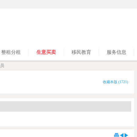
整租分租
生意买卖
移民教育
服务信息
员
收藏本版
(
1721
)