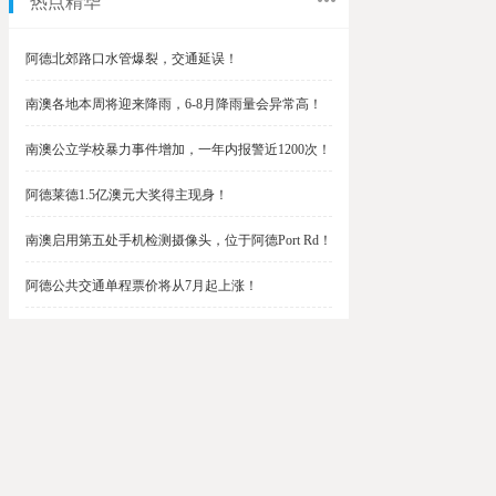
热点精华
阿德北郊路口水管爆裂，交通延误！
南澳各地本周将迎来降雨，6-8月降雨量会异常高！
南澳公立学校暴力事件增加，一年内报警近1200次！
阿德莱德1.5亿澳元大奖得主现身！
南澳启用第五处手机检测摄像头，位于阿德Port Rd！
阿德公共交通单程票价将从7月起上涨！
阿德最便宜私校之一将升级改造，新增150名学生！
$1.5亿彩票中奖者在南澳，快看看是你吗？
南澳Outer Harbor和Gawler铁路线将在周末关闭！
阿德Unley Shopping Centre周二将提供免费汉堡！