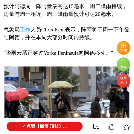
预计阿德周一降雨量最高达15毫米，周二降雨持续，
雨量与周一相近；周三降雨量预计可达20毫米。
气象局
工作
人员Chris Kent表示，阵雨将于周一下午登
陆阿德，并在本周大部分时间内持续。
功能
"降雨云系正穿过Yorke Peninsula向阿德移动。"
发布
联系
我们
点我【回复 顶贴】...