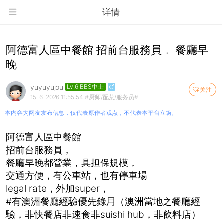
详情
阿德富人區中餐館 招前台服務員， 餐廳早
晚
yuyuyujou
Lv.6 BBS中士
关注
15-6-2026 11:55:54
#厨师/配菜/服务员#
本内容为网友发布信息，仅代表原作者观点，不代表本平台立场。
阿德富人區中餐館
招前台服務員，
餐廳早晚都營業，具担保規模，
交通方便，有公車站，也有停車場
legal rate，外加super，
#有澳洲餐廳經驗優先錄用（澳洲當地之餐廳經
驗，非快餐店非速食非suishi hub，非飲料店）