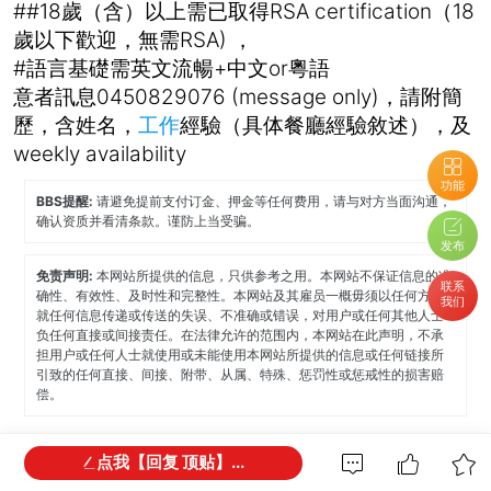
##18歲（含）以上需已取得RSA certification（18
歲以下歡迎，無需RSA) ，
#語言基礎需英文流暢+中文or粵語
意者訊息0450829076 (message only)，請附簡
歷，含姓名，
工作
經驗（具体餐廳經驗敘述），及
weekly availability
功能
BBS提醒:
请避免提前支付订金、押金等任何费用，请与对方当面沟通，
确认资质并看清条款。谨防上当受骗。
发布
免责声明:
本网站所提供的信息，只供参考之用。本网站不保证信息的准
联系
确性、有效性、及时性和完整性。本网站及其雇员一概毋须以任何方式
我们
就任何信息传递或传送的失误、不准确或错误，对用户或任何其他人士
负任何直接或间接责任。在法律允许的范围内，本网站在此声明，不承
担用户或任何人士就使用或未能使用本网站所提供的信息或任何链接所
引致的任何直接、间接、附带、从属、特殊、惩罚性或惩戒性的损害赔
偿。
点我【回复 顶贴】...