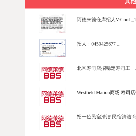
其他
阿德来德仓库招人V:CooL_177Ph
招人：0450425677 ...
北区寿司店招稳定寿司工一名
Westfield Marion商场 寿
招一位民宿清洁 民宿清洁:每天上