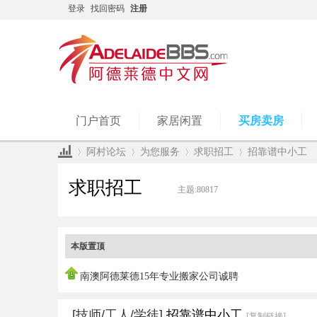
登录
找回密码
注册
门户首页
家居闲置
买房卖房
阿村论坛
为您服务
求职招工
招靠谱中小工
求职招工
主题:
80817
»
›
›
›
本版置顶
南澳阿德莱德15年专业搬家公司诚聘
[技师/工人/学徒]
招靠谱中小工
[复制链接]