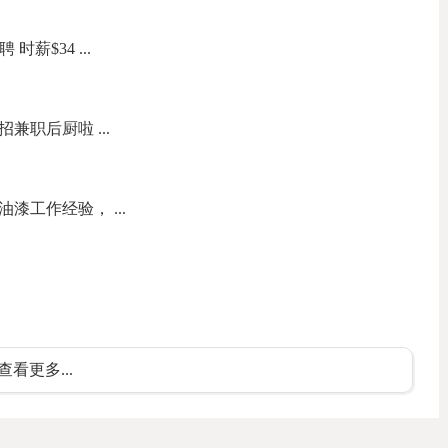
聘 时薪$34 ...
司店招兼职后厨啦 ...
油漆工作经验， ...
查看更多...