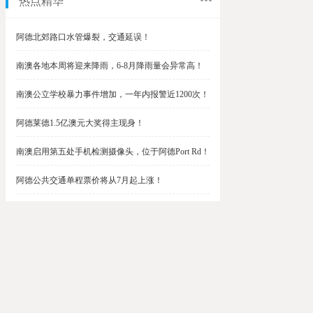
热点精华
阿德北郊路口水管爆裂，交通延误！
南澳各地本周将迎来降雨，6-8月降雨量会异常高！
南澳公立学校暴力事件增加，一年内报警近1200次！
阿德莱德1.5亿澳元大奖得主现身！
南澳启用第五处手机检测摄像头，位于阿德Port Rd！
阿德公共交通单程票价将从7月起上涨！
阿德最便宜私校之一将升级改造，新增150名学生！
$1.5亿彩票中奖者在南澳，快看看是你吗？
南澳Outer Harbor和Gawler铁路线将在周末关闭！
阿德Unley Shopping Centre周二将提供免费汉堡！