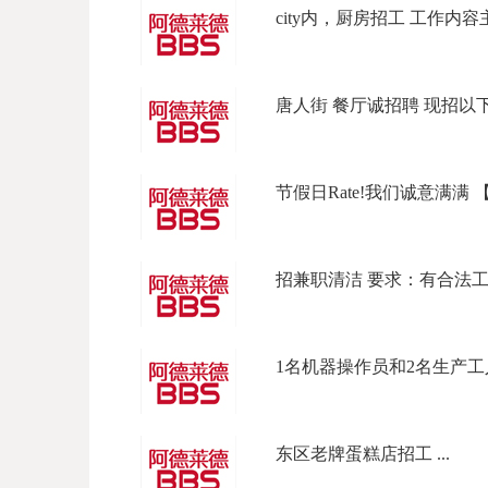
city内，厨房招工 工作内容主
唐人街 餐厅诚招聘 现招以下岗位
节假日Rate!我们诚意满满 【坐标L
招兼职清洁 要求：有合法工作签
1名机器操作员和2名生产工人 
东区老牌蛋糕店招工 ...