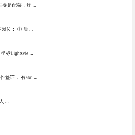
要是配菜，炸 ...
： ① 后 ...
ightsvie ...
证， 有abn ...
...