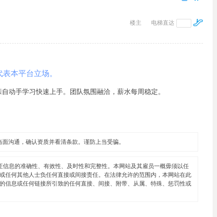
楼主
电梯直达
代表本平台立场。
亲自动手学习快速上手。团队氛围融洽，薪水每周稳定。
当面沟通，确认资质并看清条款。谨防上当受骗。
证信息的准确性、有效性、及时性和完整性。本网站及其雇员一概毋须以任
或任何其他人士负任何直接或间接责任。在法律允许的范围内，本网站在此
的信息或任何链接所引致的任何直接、间接、附带、从属、特殊、惩罚性或