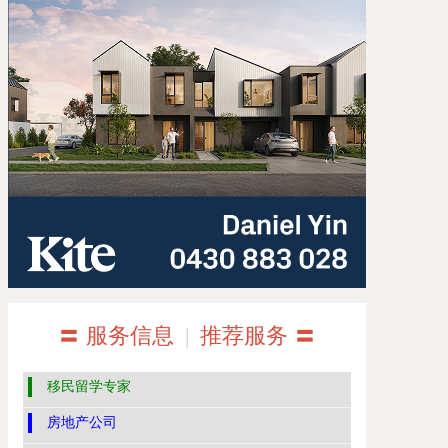
〓 服务信息
|
推荐服务 〓
移民留学专家
房地产公司