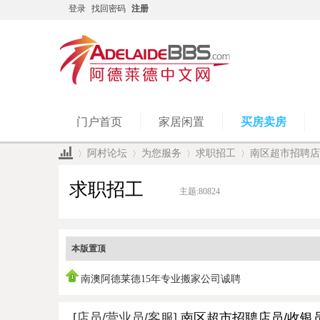
登录
找回密码
注册
门户首页
家居闲置
买房卖房
阿村论坛
为您服务
求职招工
南区超市招聘店员
求职招工
主题:
80824
»
›
›
›
本版置顶
南澳阿德莱德15年专业搬家公司诚聘
[店员/营业员/客服]
南区超市招聘店员/收银员