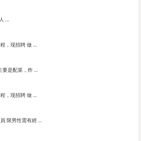
...
现招聘 做 ...
要是配菜，炸 ...
现招聘 做 ...
 限男性需有經 ...