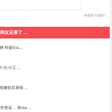
本版积分规则
网友还看了 ...
聘 时薪$34 ...
大/小工 ...
司店招兼职后厨啦 ...
证， 有abn ...