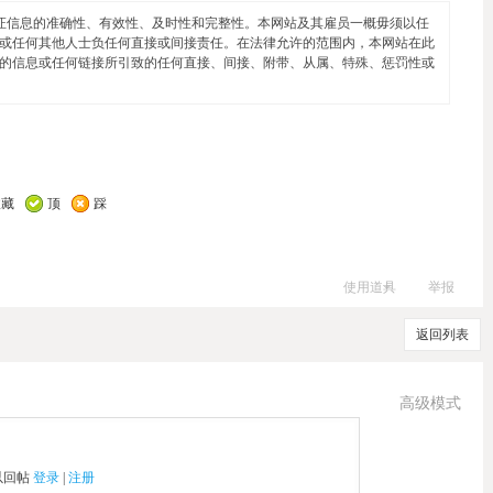
证信息的准确性、有效性、及时性和完整性。本网站及其雇员一概毋须以任
或任何其他人士负任何直接或间接责任。在法律允许的范围内，本网站在此
的信息或任何链接所引致的任何直接、间接、附带、从属、特殊、惩罚性或
收藏
顶
踩
使用道具
举报
返回列表
高级模式
以回帖
登录
|
注册