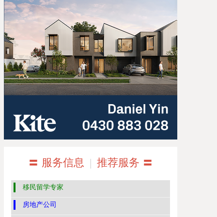
〓 服务信息
|
推荐服务 〓
移民留学专家
房地产公司