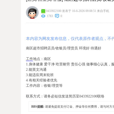
0433922100
发表于 10-6-2026 09:08:51
来自手机
1783
0
本内容为网友发布信息，仅代表原作者观点，不
南区超市招聘店员/收银员/理货员 环境好 待遇好
工作
地点：南区
1.身体健康 爱干净 吃苦耐劳 责任心强 做事细心认真
2.能英文沟通
3.能适应周末轮班
4.有相关经验者优先
工作内容：收银/理货等
联系方式：请务必短信发送简历至0433922100联络
BBS提醒:
请避免提前支付订金、押金等任何费用，请与对方