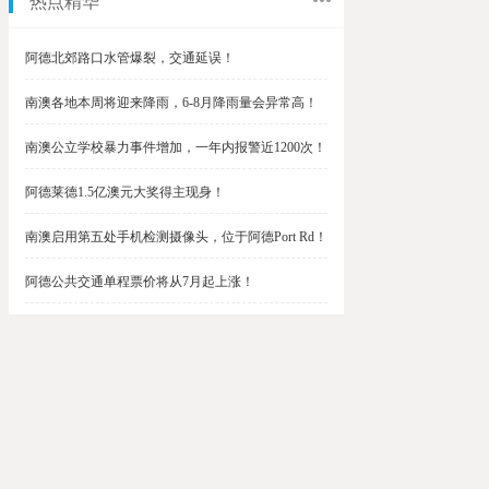
热点精华
阿德北郊路口水管爆裂，交通延误！
南澳各地本周将迎来降雨，6-8月降雨量会异常高！
南澳公立学校暴力事件增加，一年内报警近1200次！
阿德莱德1.5亿澳元大奖得主现身！
南澳启用第五处手机检测摄像头，位于阿德Port Rd！
阿德公共交通单程票价将从7月起上涨！
阿德最便宜私校之一将升级改造，新增150名学生！
$1.5亿彩票中奖者在南澳，快看看是你吗？
南澳Outer Harbor和Gawler铁路线将在周末关闭！
阿德Unley Shopping Centre周二将提供免费汉堡！