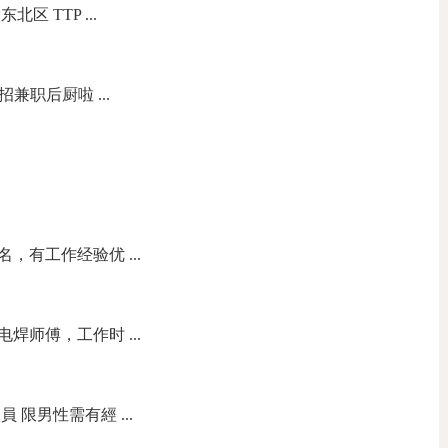
区 TTP ...
司店招兼职后厨啦 ...
，有工作经验优 ...
焊师傅，工作时 ...
 限男性需有經 ...