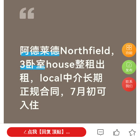
功能
发布
联系
我们
点我【回复 顶贴】...