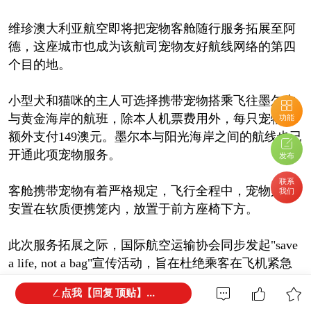
维珍澳大利亚航空即将把宠物客舱随行服务拓展至阿
德，这座城市也成为该航司宠物友好航线网络的第四
个目的地。
小型犬和猫咪的主人可选择携带宠物搭乘飞往墨尔本
与黄金海岸的航班，除本人机票费用外，每只宠物需
功能
额外支付149澳元。墨尔本与阳光海岸之间的航线也已
开通此项宠物服务。
发布
联系
客舱携带宠物有着严格规定，飞行全程中，宠物必须
我们
安置在软质便携笼内，放置于前方座椅下方。
此次服务拓展之际，国际航空运输协会同步发起"save
a life, not a bag"宣传活动，旨在杜绝乘客在飞机紧急
疏散时抢夺随身行李的行为。
点我【回复 顶贴】...