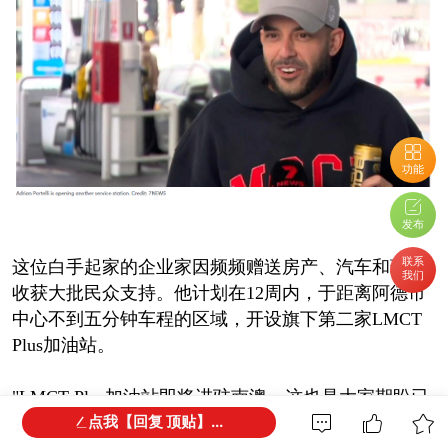
功能
发布
联系
这位白手起家的企业家因频频赠送房产、汽车和现金
我们
收获大批民众支持。他计划在12周内，于距离阿德市
中心不到五分钟车程的区域，开设旗下第二家LMCT
Plus加油站。
"LMCT Plus加油站即将进驻南澳，这也是大家期盼已
点我【回复 顶贴】...
久的事。"Adrian Portelli说道。