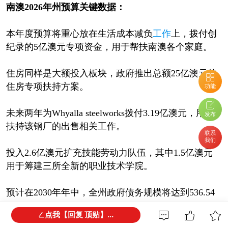
南澳2026年州预算关键数据：
本年度预算将重心放在生活成本减负
工作
上，拨付创
纪录的5亿澳元专项资金，用于帮扶南澳各个家庭。
住房同样是大额投入板块，政府推出总额25亿澳元的
住房专项扶持方案。
功能
未来两年为Whyalla steelworks拨付3.19亿澳元，用于
发布
扶持该钢厂的出售相关工作。
联系
我们
投入2.6亿澳元扩充技能劳动力队伍，其中1.5亿澳元
用于筹建三所全新的职业技术学院。
预计在2030年年中，全州政府债务规模将达到536.54
亿澳元，每日债务利息支出961万澳元，每周利息开支
点我【回复 顶贴】...
为6746万澳元。