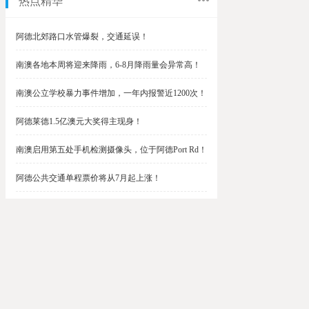
热点精华
阿德北郊路口水管爆裂，交通延误！
南澳各地本周将迎来降雨，6-8月降雨量会异常高！
南澳公立学校暴力事件增加，一年内报警近1200次！
阿德莱德1.5亿澳元大奖得主现身！
南澳启用第五处手机检测摄像头，位于阿德Port Rd！
阿德公共交通单程票价将从7月起上涨！
阿德最便宜私校之一将升级改造，新增150名学生！
$1.5亿彩票中奖者在南澳，快看看是你吗？
南澳Outer Harbor和Gawler铁路线将在周末关闭！
阿德Unley Shopping Centre周二将提供免费汉堡！