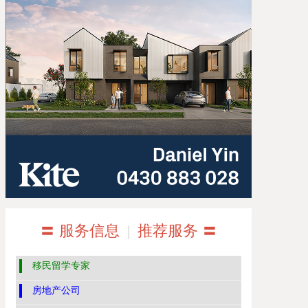
〓 服务信息
|
推荐服务 〓
移民留学专家
房地产公司