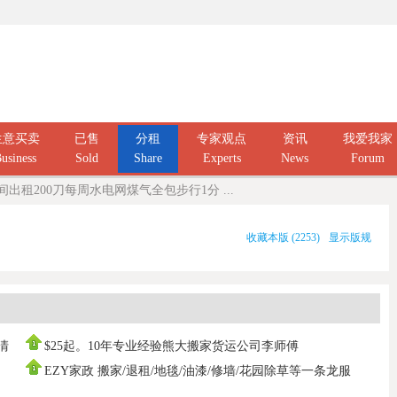
生意买卖
已售
分租
专家观点
资讯
我爱我家
usiness
Sold
Share
Experts
News
Forum
 有房间出租200刀每周水电网煤气全包步行1分 ...
收藏本版
(
2253
)
显示版规
庭清
$25起。10年专业经验熊大搬家货运公司李师傅
0437666808，寄存打
EZY家政 搬家/退租/地毯/油漆/修墙/花园除草等一条龙服
务100%拿