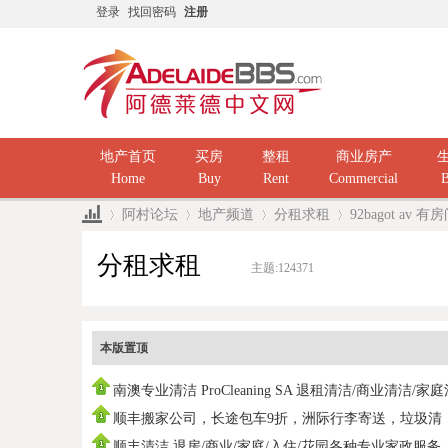
登录
找回密码
注册
地产首页
买房
整租
商业房产
Home
Buy
Rent
Commercial
B
阿村论坛
地产频道
分租求租
92bagot av
分租求租
主题:
124371
»
›
›
›
本版置顶
南澳专业清洁 ProCleaning SA 退租清洁/商业清洁/家
洁/ 民
顺丰搬家公司，长途包车9折，洲际行李寄送，垃圾清
运，中国海运
顺丰清洁 退房/商业/家庭/入住/花园各种专业家政服务