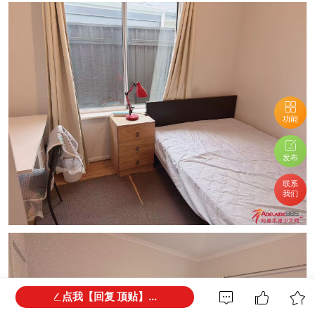
功能
发布
联系
我们
点我【回复 顶贴】...