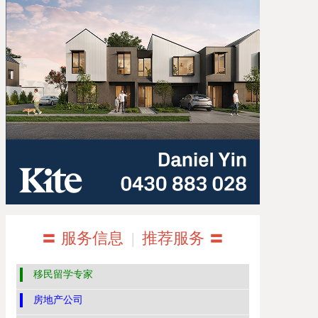
〓 服务信息
|
推荐服务 〓
移民留学专家
房地产公司