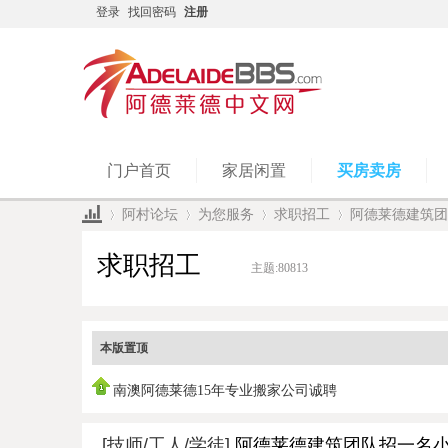
登录
找回密码
注册
门户首页
家居闲置
买房卖房
阿村论坛
为您服务
求职招工
阿德莱德建筑团
求职招工
主题:
80813
»
›
›
›
本版置顶
南澳阿德莱德15年专业搬家公司诚聘
[技师/工人/学徒]
阿德莱德建筑团队招一名