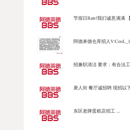
节假日Rate!我们诚意满满 【坐标L
阿德来德仓库招人V:CooL_177Ph
招兼职清洁 要求：有合法工作签
唐人街 餐厅诚招聘 现招以下岗位
东区老牌蛋糕店招工 ...