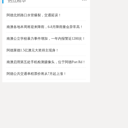
热点精华
阿德北郊路口水管爆裂，交通延误！
南澳各地本周将迎来降雨，6-8月降雨量会异常高！
南澳公立学校暴力事件增加，一年内报警近1200次！
阿德莱德1.5亿澳元大奖得主现身！
南澳启用第五处手机检测摄像头，位于阿德Port Rd！
阿德公共交通单程票价将从7月起上涨！
阿德最便宜私校之一将升级改造，新增150名学生！
$1.5亿彩票中奖者在南澳，快看看是你吗？
南澳Outer Harbor和Gawler铁路线将在周末关闭！
阿德Unley Shopping Centre周二将提供免费汉堡！