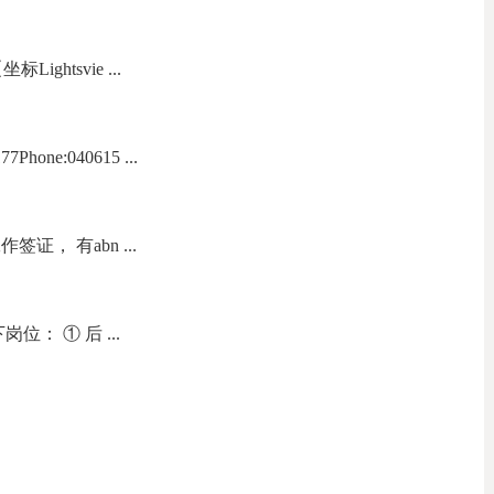
ightsvie ...
one:040615 ...
证， 有abn ...
： ① 后 ...