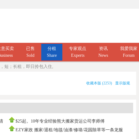
生意买卖
已售
分租
专家观点
资讯
我爱我家
usiness
Sold
Share
Experts
News
Forum
，短；长租，即日拎包入住,
收藏本版
(
2253
)
显示版规
庭清
$25起。10年专业经验熊大搬家货运公司李师傅
0437666808，寄存打
EZY家政 搬家/退租/地毯/油漆/修墙/花园除草等一条龙服
务100%拿