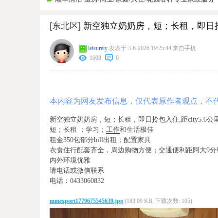
[东北区]
新空独立奶奶房，短；长租，即日
leisurely
发表于 3-6-2026 19:25:44
来自手机
1608
0
本内容为网友发布信息，仅代表原作者观点，不
新空独立奶奶房，短；长租，即日拎包入住,距city5.6公里
短；长租 ；学习；
工作
和生活极佳
租金350包部分bill出租；配置家具
衣食住行配套齐全，周边购物方便；交通便利距阿大9分
内外环境优雅
请电话或微信联系
电话：0433060832
mmexport1779675545639.jpg
(183.09 KB, 下载次数: 105)