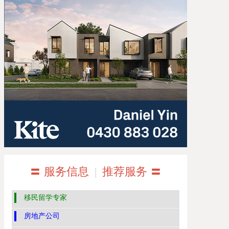
〓 服务信息
|
推荐服务 〓
移民留学专家
房地产公司