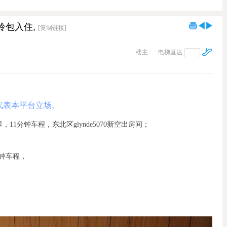
拎包入住,
[复制链接]
楼主
电梯直达
代表本平台立场。
，11分钟车程，东北区glynde5070新空出房间；
钟车程，