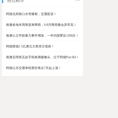
热点精华
阿德北郊路口水管爆裂，交通延误！
南澳各地本周将迎来降雨，6-8月降雨量会异常高！
南澳公立学校暴力事件增加，一年内报警近1200次！
阿德莱德1.5亿澳元大奖得主现身！
南澳启用第五处手机检测摄像头，位于阿德Port Rd！
阿德公共交通单程票价将从7月起上涨！
阿德最便宜私校之一将升级改造，新增150名学生！
$1.5亿彩票中奖者在南澳，快看看是你吗？
南澳Outer Harbor和Gawler铁路线将在周末关闭！
阿德Unley Shopping Centre周二将提供免费汉堡！