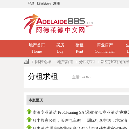
登录
找回密码
注册
地产首页
买房
整租
商业房产
Home
Buy
Rent
Commercial
B
阿村论坛
地产频道
分租求租
新空独立奶奶房
分租求租
主题:
124366
»
›
›
›
本版置顶
南澳专业清洁 ProCleaning SA 退租清洁/商业清洁/家
洁/ 民
顺丰搬家公司，长途包车9折，洲际行李寄送，垃圾清
运，中国海运
顺丰清洁 退房/商业/家庭/入住/花园各种专业家政服务