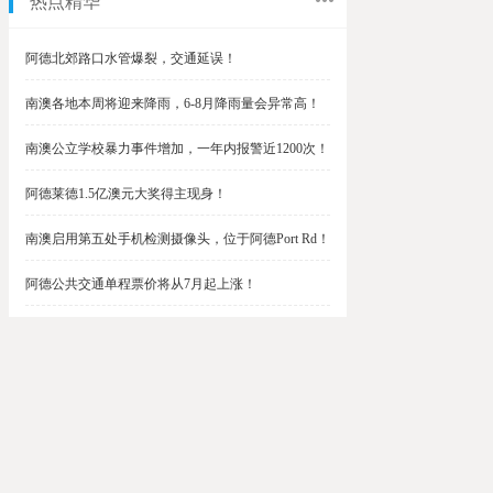
热点精华
阿德北郊路口水管爆裂，交通延误！
南澳各地本周将迎来降雨，6-8月降雨量会异常高！
南澳公立学校暴力事件增加，一年内报警近1200次！
阿德莱德1.5亿澳元大奖得主现身！
南澳启用第五处手机检测摄像头，位于阿德Port Rd！
阿德公共交通单程票价将从7月起上涨！
阿德最便宜私校之一将升级改造，新增150名学生！
$1.5亿彩票中奖者在南澳，快看看是你吗？
南澳Outer Harbor和Gawler铁路线将在周末关闭！
阿德Unley Shopping Centre周二将提供免费汉堡！