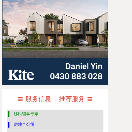
〓 服务信息
|
推荐服务 〓
移民留学专家
房地产公司