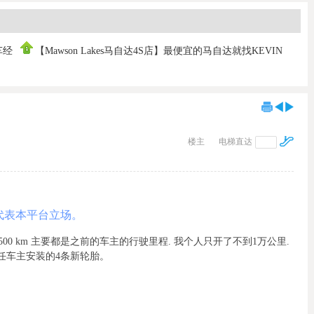
车经
【Mawson Lakes马自达4S店】最便宜的马自达就找KEVIN
FAN！保证
楼主
电梯直达
代表本平台立场。
行驶 130,500 km 主要都是之前的车主的行驶里程. 我个人只开了不到1万公里.
und . 上任车主安装的4条新轮胎。