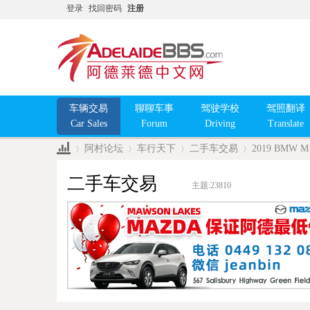
登录
找回密码
注册
车辆交易
聊聊车事
驾驶学校
驾照翻译
Car Sales
Forum
Driving
Translate
阿村论坛
车行天下
二手车交易
2019 BMW M1
二手车交易
主题:
23810
»
›
›
›