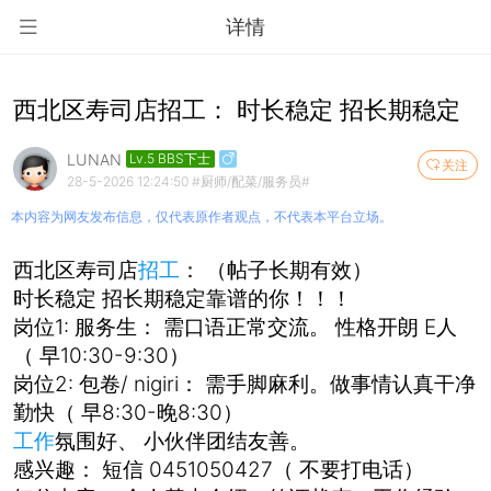
详情
西北区寿司店招工： 时长稳定 招长期稳定
LUNAN
Lv.5 BBS下士
关注
28-5-2026 12:24:50
#厨师/配菜/服务员#
本内容为网友发布信息，仅代表原作者观点，不代表本平台立场。
西北区寿司店
招工
： （帖子长期有效）
时长稳定 招长期稳定靠谱的你！！！
岗位1: 服务生： 需口语正常交流。 性格开朗 E人
（ 早10:30-9:30）
岗位2: 包卷/ nigiri： 需手脚麻利。做事情认真干净
勤快（ 早8:30-晚8:30）
工作
氛围好、 小伙伴团结友善。
感兴趣： 短信 0451050427（ 不要打电话）