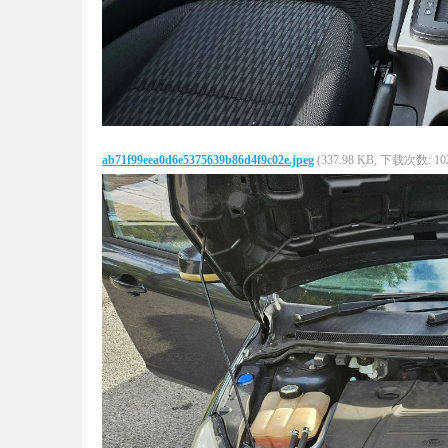
ab71f99eea0d6e5375639b86d4f9c02e.jpeg
(337.98 KB, 下载次数: 10