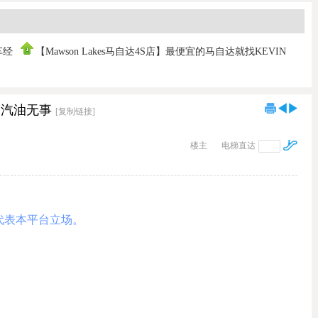
车经
【Mawson Lakes马自达4S店】最便宜的马自达就找KEVIN
FAN！保证
动挡汽油无事
[复制链接]
楼主
电梯直达
代表本平台立场。