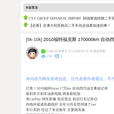
本版置顶
CYZ GROUP JAPANESE IMPORT. 阿德莱德持牌二手
销商
【必看】在澳大利亚购买二手车你必须要知道的事！
[5k-10k]
2010福特福克斯 170000km 自
Evelyn39
发表于 27-5-2026 01:41:10
来自手机
2302
0
本内容为网友发布信息，仅代表原作者观点，不
已售！2010福特focus 17万km 自动挡汽油无事故记录
新刹车片刹车油新电瓶 两条新轮胎
有CarPlay 倒车影像 前后雷达 前后行车记录仪
内饰外观成色都很好 去年10月在昆州做了rwc
车行买的 经过了专业验车 主要跑高速