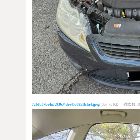
7c3db37be4a7c93634dee4536951b1a4.jpeg
(367.75 KB, 下载次数: 1