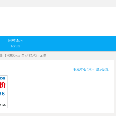
阿村论坛
forum
斯 170000km 自动挡汽油无事
收藏本版
(
665
)
显示版规