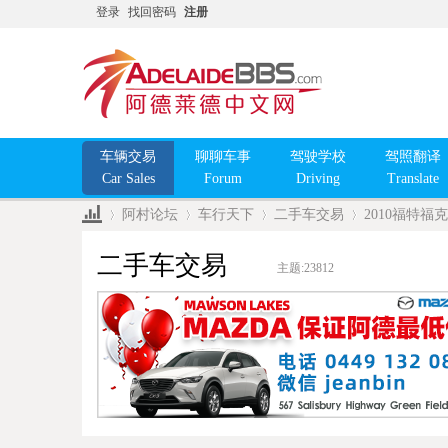
登录
找回密码
注册
车辆交易
聊聊车事
驾驶学校
驾照翻译
Car Sales
Forum
Driving
Translate
阿村论坛
车行天下
二手车交易
2010福特福克
二手车交易
主题:
23812
»
›
›
›