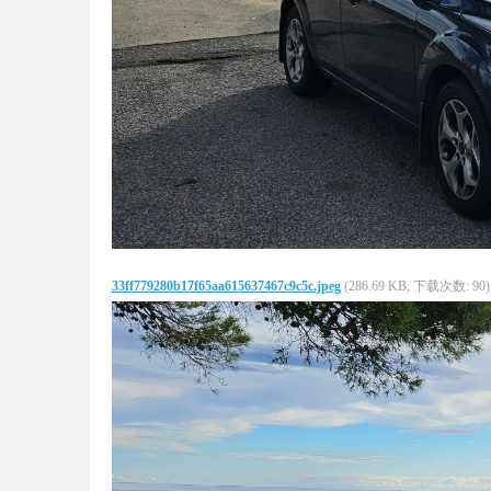
33ff779280b17f65aa615637467c9c5c.jpeg
(286.69 KB, 下载次数: 90)