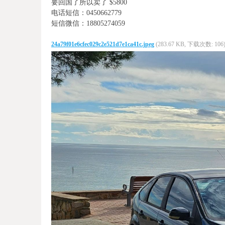
要回国了所以卖了 $5800
电话短信：0450662779
短信微信：18805274059
24a79f01e6cfec029c2e521d7e1ca41c.jpeg
(283.67 KB, 下载次数: 106