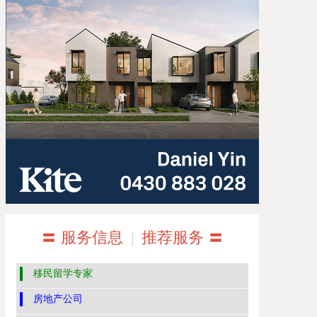
〓 服务信息
|
推荐服务 〓
移民留学专家
房地产公司