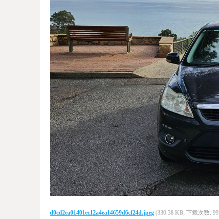
d0cd2ea01401ec12a4ea14659d6cf24d.jpeg
(330.38 KB, 下载次数: 99