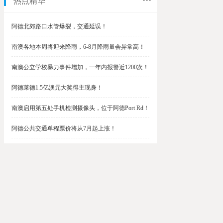
热点精华
阿德北郊路口水管爆裂，交通延误！
南澳各地本周将迎来降雨，6-8月降雨量会异常高！
南澳公立学校暴力事件增加，一年内报警近1200次！
阿德莱德1.5亿澳元大奖得主现身！
南澳启用第五处手机检测摄像头，位于阿德Port Rd！
阿德公共交通单程票价将从7月起上涨！
阿德最便宜私校之一将升级改造，新增150名学生！
$1.5亿彩票中奖者在南澳，快看看是你吗？
南澳Outer Harbor和Gawler铁路线将在周末关闭！
阿德Unley Shopping Centre周二将提供免费汉堡！