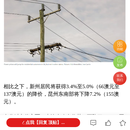
功能
发布
联系
我们
相比之下，新州居民将获得3.4%至5.0%（66澳元至
137澳元）的降价，昆州东南部将下降7.2%（155澳
元）。
在分时电价方面，南澳人略有收获，下降了1.1%，平
点我【回复 顶贴】...
均约25澳元。