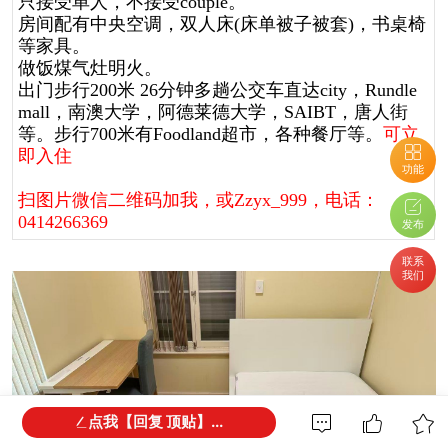
只接受单人，不接受couple。
房间配有中央空调，双人床(
床单
被子
被套)，书桌椅
等家具。
做饭煤气灶明火。
出门步行200米 26分钟多趟公交车直达city，Rundle
mall，南澳大学，阿德莱德大学，SAIBT，唐人街
等。
步行700米有Foodland超市，各种餐厅等。
可立
即入住
功能
扫图片微信二维码加我，或Zzyx_999，电话：
0414266369
发布
联系
我们
点我【回复 顶贴】...