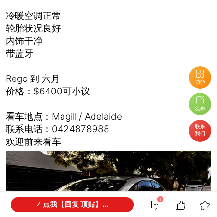
冷暖空调正常
轮胎状况良好
内饰干净
带蓝牙
Rego 到 六月
功能
价格：$6400可小议
发布
看车地点：Magill / Adelaide
联系
联系电话：0424878988
我们
欢迎前来看车
1
点我【回复 顶贴】...