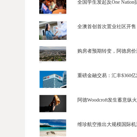
全国学生发起反One Nati
全澳首创首次置业社区开售：阿
购房者预期转变，阿德房价连
重磅金融交易：汇丰$360亿澳
阿德Woodcroft发生蓄意
维珍航空推出大规模国际机票促