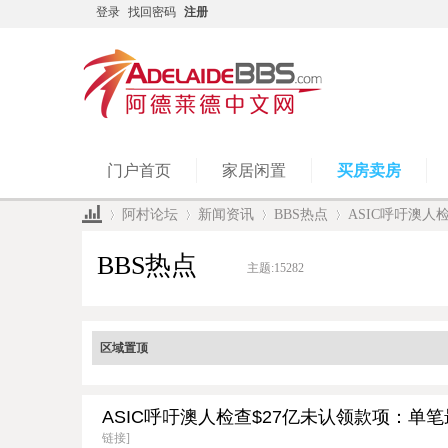
登录
找回密码
注册
门户首页
家居闲置
买房卖房
阿村论坛
新闻资讯
BBS热点
ASIC呼吁澳人检
BBS热点
主题:
15282
»
›
›
›
区域置顶
ASIC呼吁澳人检查$27亿未认领款项：单
链接]