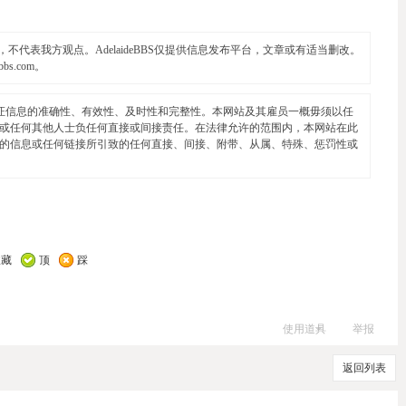
代表我方观点。AdelaideBBS仅提供信息发布平台，文章或有适当删改。
ebbs.com
。
证信息的准确性、有效性、及时性和完整性。本网站及其雇员一概毋须以任
或任何其他人士负任何直接或间接责任。在法律允许的范围内，本网站在此
的信息或任何链接所引致的任何直接、间接、附带、从属、特殊、惩罚性或
收藏
顶
踩
使用道具
举报
返回列表