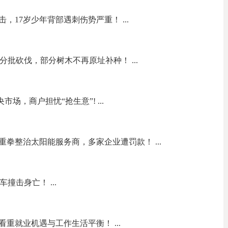
，17岁少年背部遇刺伤势严重！ ...
拟分批砍伐，部分树木不再原址补种！ ...
中央市场，商户担忧“抢生意”! ...
拳整治太阳能服务商，多家企业遭罚款！ ...
撞击身亡！ ...
重就业机遇与工作生活平衡！ ...