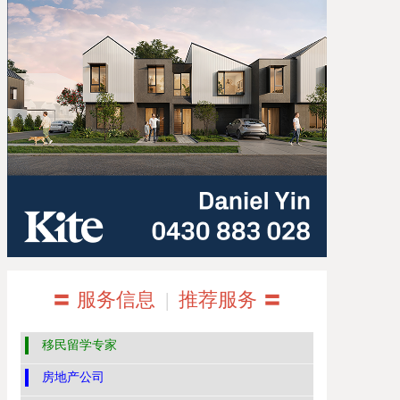
〓 服务信息
|
推荐服务 〓
移民留学专家
房地产公司