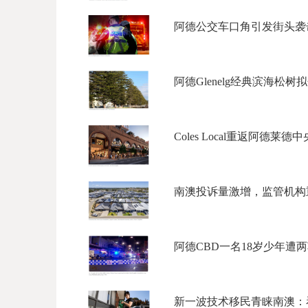
阿德公交车口角引发街头袭击
阿德Glenelg经典滨海松树
Coles Local重返阿德莱德
南澳投诉量激增，监管机构重
阿德CBD一名18岁少年遭两车
新一波技术移民青睐南澳：看