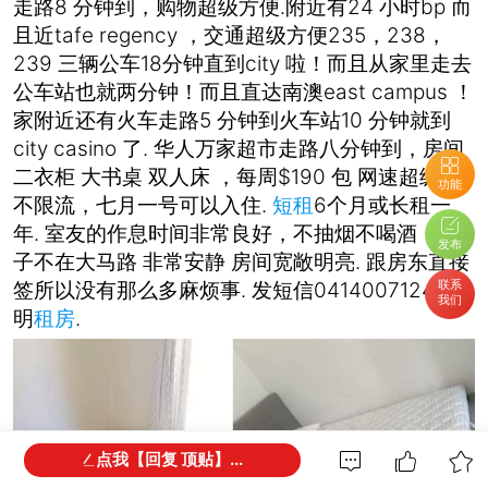
走路8 分钟到，购物超级方便.附近有24 小时bp 而
且近tafe regency ，交通超级方便235，238，
239 三辆公车18分钟直到city 啦！而且从家里走去
公车站也就两分钟！而且直达南澳east campus ！
家附近还有火车走路5 分钟到火车站10 分钟就到
city casino 了. 华人万家超市走路八分钟到，房间
二衣柜 大书桌 双人床 ，每周$190 包 网速超级快
功能
不限流，七月一号可以入住.
短租
6个月或长租一
年. 室友的作息时间非常良好，不抽烟不喝酒，房
发布
子不在大马路 非常安静 房间宽敞明亮. 跟房东直接
联系
签所以没有那么多麻烦事. 发短信0414007124 注
我们
明
租房
.
点我【回复 顶贴】...