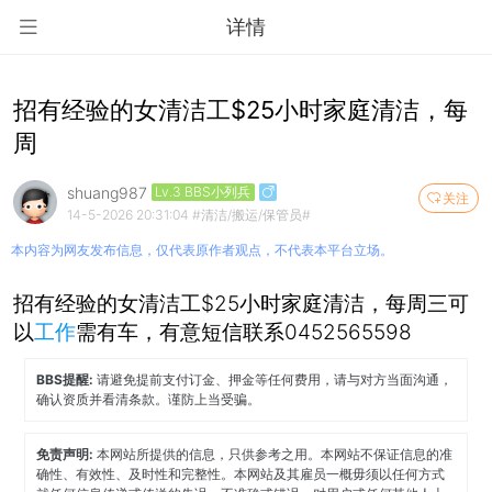
详情
招有经验的女清洁工$25小时家庭清洁，每
周
shuang987
Lv.3 BBS小列兵
关注
14-5-2026 20:31:04
#清洁/搬运/保管员#
本内容为网友发布信息，仅代表原作者观点，不代表本平台立场。
招有经验的女清洁工$25小时家庭清洁，每周三可
以
工作
需有车，有意短信联系0452565598
BBS提醒:
请避免提前支付订金、押金等任何费用，请与对方当面沟通，
确认资质并看清条款。谨防上当受骗。
免责声明:
本网站所提供的信息，只供参考之用。本网站不保证信息的准
确性、有效性、及时性和完整性。本网站及其雇员一概毋须以任何方式