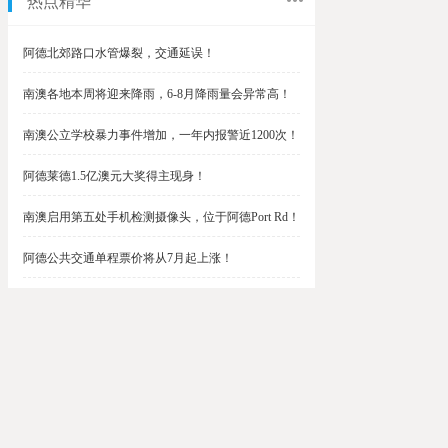
热点精华
阿德北郊路口水管爆裂，交通延误！
南澳各地本周将迎来降雨，6-8月降雨量会异常高！
南澳公立学校暴力事件增加，一年内报警近1200次！
阿德莱德1.5亿澳元大奖得主现身！
南澳启用第五处手机检测摄像头，位于阿德Port Rd！
阿德公共交通单程票价将从7月起上涨！
阿德最便宜私校之一将升级改造，新增150名学生！
$1.5亿彩票中奖者在南澳，快看看是你吗？
南澳Outer Harbor和Gawler铁路线将在周末关闭！
阿德Unley Shopping Centre周二将提供免费汉堡！