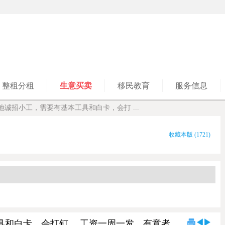
整租分租
生意买卖
移民教育
服务信息
on工地诚招小工，需要有基本工具和白卡，会打 ...
收藏本版
(
1721
)
工具和白卡，会打钉， 工资一周一发。有意者...