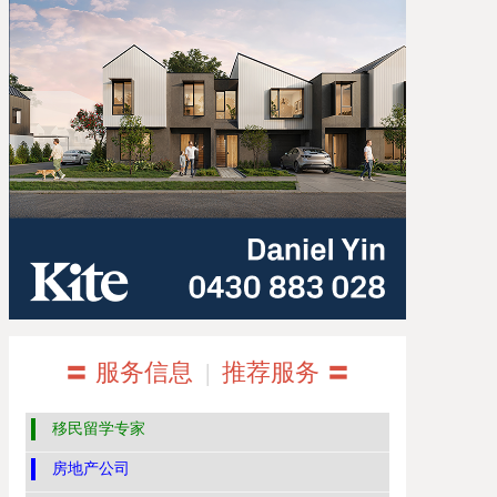
〓 服务信息
|
推荐服务 〓
移民留学专家
房地产公司