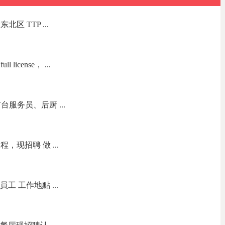
区 TTP ...
icense， ...
服务员、后厨 ...
现招聘 做 ...
員工 工作地點 ...