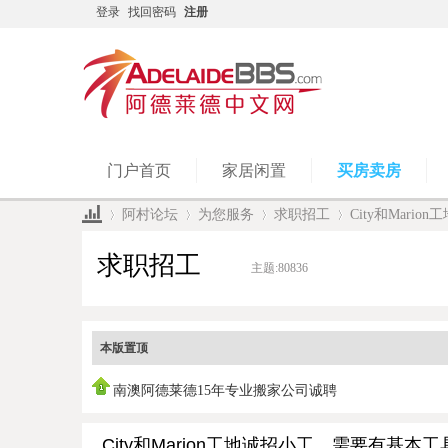
登录
找回密码
注册
门户首页
家居闲置
买房卖房
阿村论坛
为您服务
求职招工
City和Mari
求职招工
主题:
80836
»
›
›
›
本版置顶
南澳阿德莱德15年专业搬家公司诚聘
City和Marion工地诚招小工，需要有基本