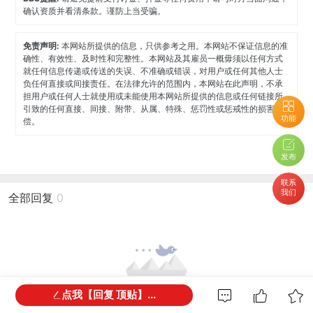
确认资质并看清条款。谨防上当受骗。
免责声明:
本网站所提供的信息，只供参考之用。本网站不保证信息的准
确性、有效性、及时性和完整性。本网站及其雇员一概毋须以任何方式
就任何信息传递或传送的失误、不准确或错误，对用户或任何其他人士
负任何直接或间接责任。在法律允许的范围内，本网站在此声明，不承
担用户或任何人士就使用或未能使用本网站所提供的信息或任何链接所
引致的任何直接、间接、附带、从属、特殊、惩罚性或惩戒性的损害赔
功能
偿。
发布
联系
我们
全部回复
0
点我【回复 顶贴】...
还没有回复，谁来打破尴尬？