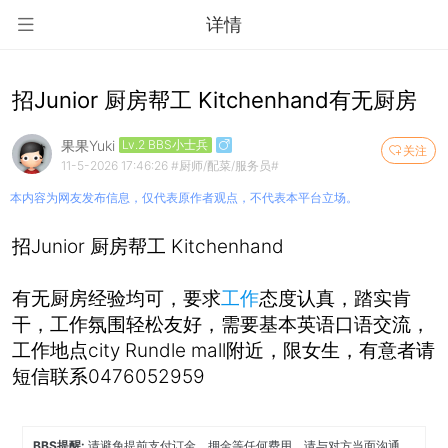
详情
招Junior 厨房帮工 Kitchenhand有无厨房
果果Yuki
Lv.2 BBS小士兵
关注
11-5-2026 17:46:26
#厨师/配菜/服务员#
本内容为网友发布信息，仅代表原作者观点，不代表本平台立场。
招Junior 厨房帮工 Kitchenhand
有无厨房经验均可，要求
工作
态度认真，踏实肯
干，工作氛围轻松友好，需要基本英语口语交流，
工作地点city Rundle mall附近，限女生，有意者请
短信联系0476052959
BBS提醒:
请避免提前支付订金、押金等任何费用，请与对方当面沟通，