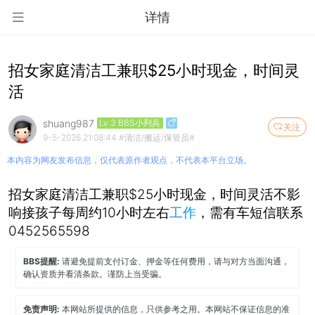
详情
招女家庭清洁工兼职$25小时现金，时间灵
活
shuang987
Lv.3 BBS小列兵
关注
9-5-2026 21:08:44
#清洁/搬运/保管员#
本内容为网友发布信息，仅代表原作者观点，不代表本平台立场。
招女家庭清洁工兼职$25小时现金，时间灵活不影
响接孩子每周约10小时左右
工作
，需有车短信联系
0452565598
BBS提醒:
请避免提前支付订金、押金等任何费用，请与对方当面沟通，
确认资质并看清条款。谨防上当受骗。
免责声明:
本网站所提供的信息，只供参考之用。本网站不保证信息的准