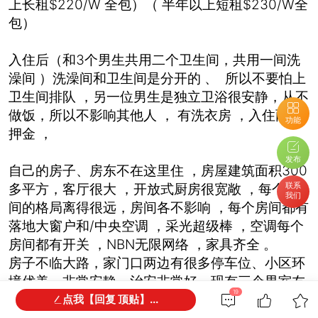
上长租$220/W 全包）（ 半年以上短租$230/W全
包）
入住后（和3个男生共用二个卫生间，共用一间洗
澡间 ）洗澡间和卫生间是分开的 、 所以不要怕上
卫生间排队 ，另一位男生是独立卫浴很安静，从不
做饭，所以不影响其他人 ， 有洗衣房 ，入住两周
功能
押金 ，
发布
自己的房子、房东不在这里住 ，房屋建筑面积300
联系
多平方，客厅很大 ，开放式厨房很宽敞 ，每个房
我们
间的格局离得很远，房间各不影响 ，每个房间都有
落地大窗户和/中央空调 ，采光超级棒 ，空调每个
房间都有开关 ，NBN无限网络 ，家具齐全 。
房子不临大路，家门口两边有很多停车位、小区环
境优美，非常安静，治安非常好、现有三个男室友
19
人非常友好，很好相处、作息规律、都在上班，不
点我【回复 顶贴】...