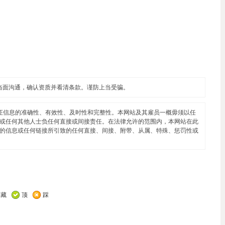
当面沟通，确认资质并看清条款。谨防上当受骗。
证信息的准确性、有效性、及时性和完整性。本网站及其雇员一概毋须以任
或任何其他人士负任何直接或间接责任。在法律允许的范围内，本网站在此
的信息或任何链接所引致的任何直接、间接、附带、从属、特殊、惩罚性或
收藏
顶
踩