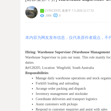
LVINCENTL
发表于 7-5-2026 22:17:33
2006
0
本内容为网友发布信息，仅代表原作者观点，不
Hiring: Warehouse Supervisor (Warehouse Management 
Warehouse Supervisor to join our team. This role mainly fo
duties.
&#128205; Location: Wingfield, South Australia
Responsibilities
Manage daily warehouse operations and stock organis
Forklift loading and unloading
Arrange order packing and dispatch
Inventory management and stocktake
Coordinate deliveries and transport logistics
Assist customers with pickups
Respond to customer enquiries and assist with sales