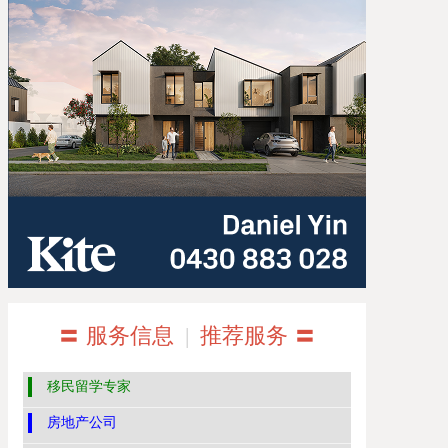
〓 服务信息
|
推荐服务 〓
移民留学专家
房地产公司