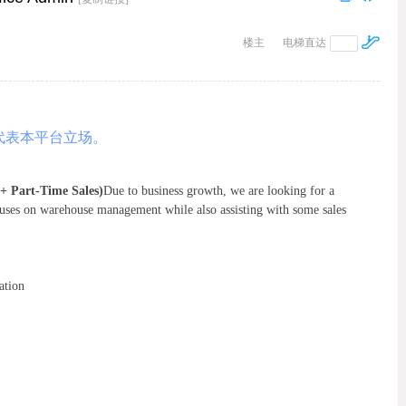
楼主
电梯直达
代表本平台立场。
+ Part-Time Sales)
Due to business growth, we are looking for a
cuses on warehouse management while also assisting with some sales
ation