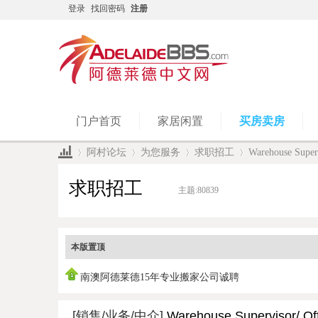
登录
找回密码
注册
门户首页
家居闲置
买房卖房
阿村论坛
为您服务
求职招工
Warehouse Super
求职招工
主题:
80839
»
›
›
›
本版置顶
南澳阿德莱德15年专业搬家公司诚聘
[销售/业务/中介]
Warehouse Supervisor/ Of