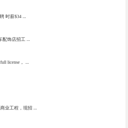
聘 时薪$34 ...
s 汽车配饰店招工 ...
icense， ...
业工程，现招 ...