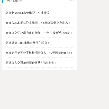
热点精华
阿德北郊路口水管爆裂，交通延误！
南澳各地本周将迎来降雨，6-8月降雨量会异常高！
南澳公立学校暴力事件增加，一年内报警近1200次！
阿德莱德1.5亿澳元大奖得主现身！
南澳启用第五处手机检测摄像头，位于阿德Port Rd！
阿德公共交通单程票价将从7月起上涨！
阿德最便宜私校之一将升级改造，新增150名学生！
$1.5亿彩票中奖者在南澳，快看看是你吗？
南澳Outer Harbor和Gawler铁路线将在周末关闭！
阿德Unley Shopping Centre周二将提供免费汉堡！