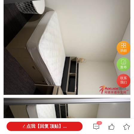
功能
发布
联系
我们
13
点我【回复 顶贴】...