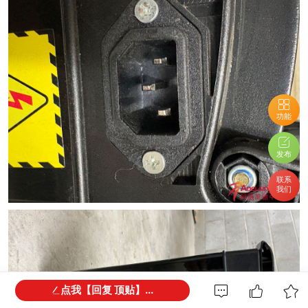
功能
发布
联系
我们
点我【回复 顶贴】...