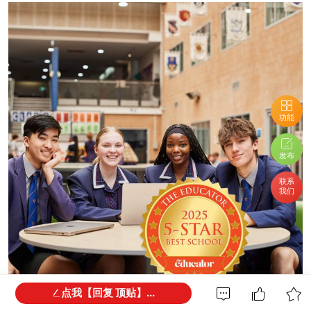
功能
发布
联系
我们
点我【回复 顶贴】...