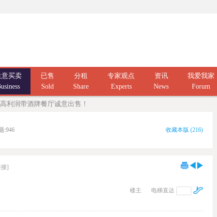
生意买卖
已售
分租
专家观点
资讯
我爱我家
usiness
Sold
Share
Experts
News
Forum
高利润带酒牌餐厅诚意出售！
题:
946
收藏本版
(
216
)
接]
楼主
电梯直达