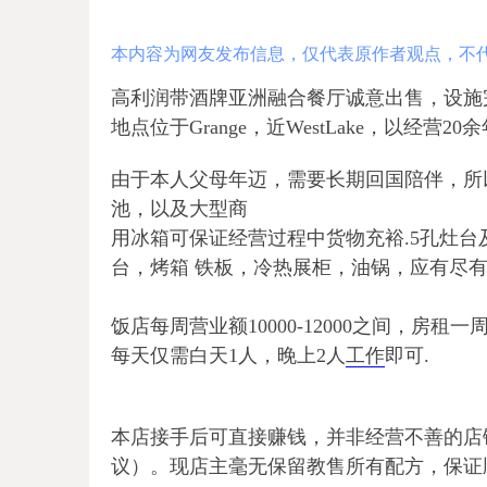
本内容为网友发布信息，仅代表原作者观点，不
高利润带酒牌亚洲融合餐厅诚意出售，设施
地点位于Grange，近WestLake，以经营
由于本人父母年迈，需要长期回国陪伴，所
池，以及大型商
用冰箱可保证经营过程中货物充裕.5孔灶台
台，烤箱 铁板，冷热展柜，油锅，应有尽
饭店每周营业额10000-12000之间，房租一
每天仅需白天1人，晚上2人
工作
即
本店接手后可直接赚钱，并非经营不善的店
议）。现店主毫无保留教售所有配方，保证