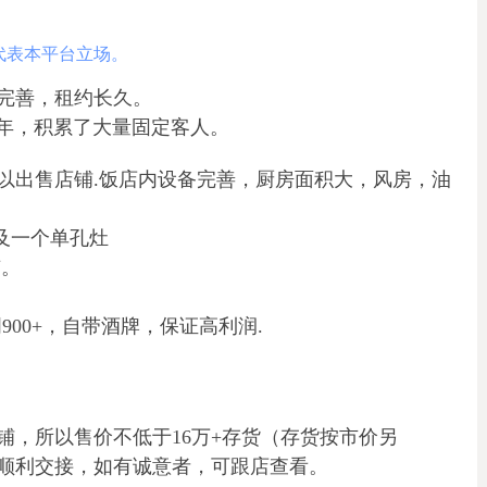
代表本平台立场。
完善，租约长久。
20余年，积累了大量固定客人。
以出售店铺.饭店内设备完善，厨房面积大，风房，油
及一个单孔灶
有。
周900+，自带酒牌，保证高利润.
可.
铺，所以售价不低于16万+存货（存货按市价另
顺利交接，如有诚意者，可跟店查看。