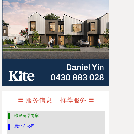
〓 服务信息
|
推荐服务 〓
移民留学专家
房地产公司