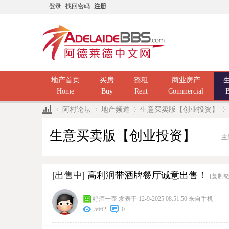
登录
找回密码
注册
地产首页
买房
整租
商业房产
Home
Buy
Rent
Commercial
B
阿村论坛
地产频道
生意买卖版【创业投资】
生意买卖版【创业投资】
主
»
›
›
›
[出售中]
高利润带酒牌餐厅诚意出售！
[复制链
好酒一壶
发表于 12-9-2025 08:51:50
来自手机
5662
0