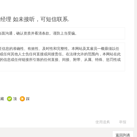
经理 如未接听，可短信联系.
当面沟通，确认资质并看清条款。谨防上当受骗。
证信息的准确性、有效性、及时性和完整性。本网站及其雇员一概毋须以任
或任何其他人士负任何直接或间接责任。在法律允许的范围内，本网站在此
的信息或任何链接所引致的任何直接、间接、附带、从属、特殊、惩罚性或
收藏
顶
踩
使用道具
举报
返回列表