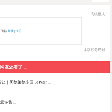
高级模式
以回帖
登录
|
注册
本版积分规则
网友还看了 ...
德莱德东区 St Peter ...
转售 ...