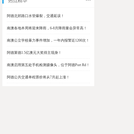
热点精华
阿德北郊路口水管爆裂，交通延误！
南澳各地本周将迎来降雨，6-8月降雨量会异常高！
南澳公立学校暴力事件增加，一年内报警近1200次！
阿德莱德1.5亿澳元大奖得主现身！
南澳启用第五处手机检测摄像头，位于阿德Port Rd！
阿德公共交通单程票价将从7月起上涨！
阿德最便宜私校之一将升级改造，新增150名学生！
$1.5亿彩票中奖者在南澳，快看看是你吗？
南澳Outer Harbor和Gawler铁路线将在周末关闭！
阿德Unley Shopping Centre周二将提供免费汉堡！