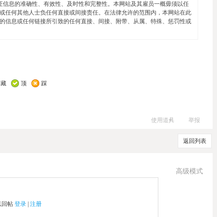
证信息的准确性、有效性、及时性和完整性。本网站及其雇员一概毋须以任
或任何其他人士负任何直接或间接责任。在法律允许的范围内，本网站在此
的信息或任何链接所引致的任何直接、间接、附带、从属、特殊、惩罚性或
收藏
顶
踩
使用道具
举报
返回列表
高级模式
以回帖
登录
|
注册