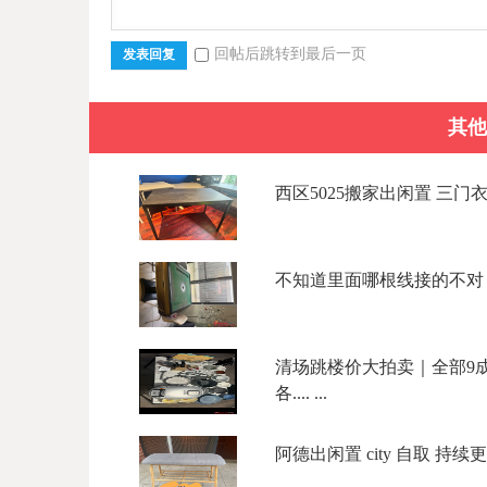
回帖后跳转到最后一页
发表回复
其他
西区5025搬家出闲置 三门衣柜$
不知道里面哪根线接的不对，
清场跳楼价大拍卖｜全部9成
各.... ...
阿德出闲置 city 自取 持续更