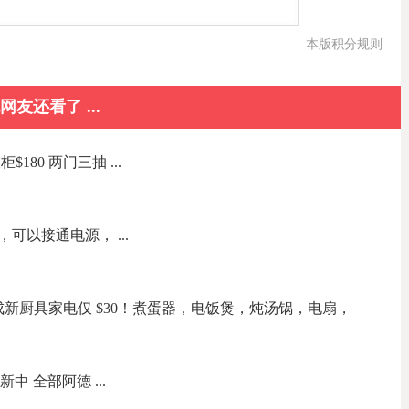
本版积分规则
网友还看了 ...
180 两门三抽 ...
可以接通电源， ...
新厨具家电仅 $30！煮蛋器，电饭煲，炖汤锅，电扇，
新中 全部阿德 ...