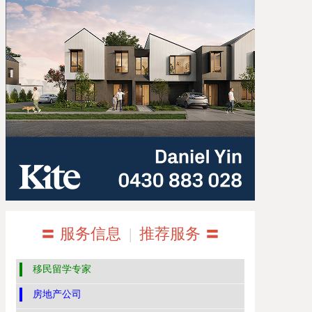
〓 服务信息
|
推荐服务 〓
移民留学专家
房地产公司