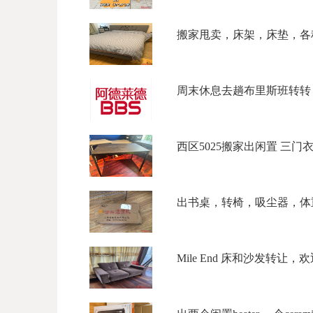
搬家甩卖，床架，床垫，各种柜
周末休息去趟布里斯班转转？低
西区5025搬家出闲置 三门衣柜$
出书桌，转椅，吸尘器，体重
Mile End 床和沙发转让，欢迎