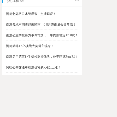
热点精华
阿德北郊路口水管爆裂，交通延误！
南澳各地本周将迎来降雨，6-8月降雨量会异常高！
南澳公立学校暴力事件增加，一年内报警近1200次！
阿德莱德1.5亿澳元大奖得主现身！
南澳启用第五处手机检测摄像头，位于阿德Port Rd！
阿德公共交通单程票价将从7月起上涨！
阿德最便宜私校之一将升级改造，新增150名学生！
$1.5亿彩票中奖者在南澳，快看看是你吗？
南澳Outer Harbor和Gawler铁路线将在周末关闭！
阿德Unley Shopping Centre周二将提供免费汉堡！