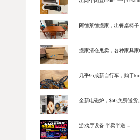
出两个闲置heater 一个ceramic to
阿德莱德搬家，出餐桌椅子，
搬家清仓甩卖，各种家具家电，5
几乎95成新自行车，购于kmar
全新电磁炉，$60,免费送货。微信
游戏厅设备 半卖半送 ...