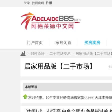
登录
找回密码
注册
门户首页
家居闲置
买房卖房
阿村论坛
二手市场交易
居家用品版【二手市场
居家用品版【二手市场】
主
»
›
›
本版置顶
本月特惠。10年专业经验滴滴搬家货运公司天津李师
0450951978，
[休闲]
出一些乐高 白色全新 红色是拼过的 