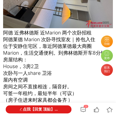
阿德 近弗林德斯 近Marion 两个次卧招租
阿德莱德 Marion 次卧寻找室友｜拎包入住
功能
位于安静住宅区，靠近阿德莱德最大商圈
Marion，生活交通便利。到弗林德斯开车8分钟
发布
房屋结构：
House，3房2卫
联系
我们
次卧与一人share 卫浴
屋内有空调
房间之间不直接相连，隔音好。
可签一年租约，最短半年（可议）
（房子住进来时家具都会备齐 )
bond：四周租金
12
点我【回复 顶贴】...
240/week share bills